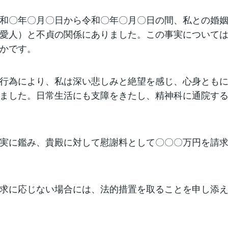
和〇年〇月〇日から令和〇年〇月〇日の間、私との婚
愛人）と不貞の関係にありました。この事実について
かです。
行為により、私は深い悲しみと絶望を感じ、心身とも
ました。日常生活にも支障をきたし、精神科に通院す
実に鑑み、貴殿に対して慰謝料として〇〇〇万円を請
求に応じない場合には、法的措置を取ることを申し添