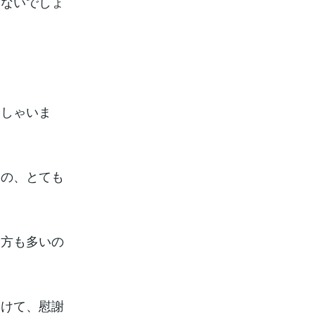
はないでしょ
。
っしゃいま
めの、とても
る方も多いの
向けて、慰謝