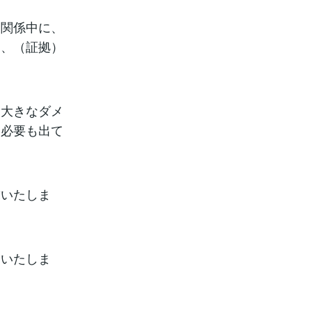
姻関係中に、
は、（証拠）
に大きなダメ
る必要も出て
求いたしま
えいたしま