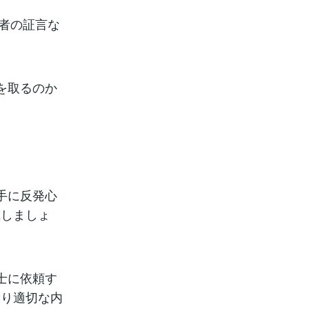
撃者の証言な
を取るのか
手に反発心
載しましょ
士に依頼す
より適切な内