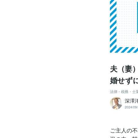
夫（妻
婚せず
法律・税務・士
深澤
2024/09/
ご主人の不