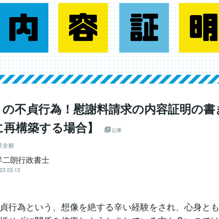
）の不貞行為！慰謝料請求の内容証明の書
に再構築する場合】
記事
業全般
洋二朗行政書士
23 23:13
貞行為という、想像を絶する辛い経験をされ、心身と