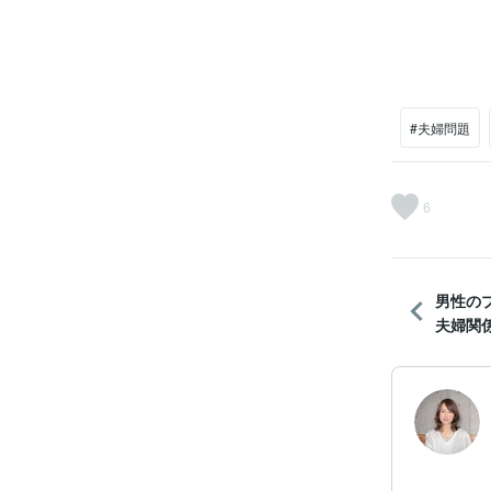
#夫婦問題
6
男性の
夫婦関