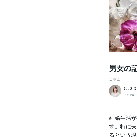
男女の
コラム
COC
2024/07/
結婚生活が
す。特に夫
るという現