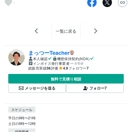
1
一覧に戻る
まっつーTeacher
本人確認
機密保持契約(NDA)
インボイス発行事業者
未登録
総販売実績
36
評価
4.9
フォロワー
7
無料で見積り相談
メッセージを送る
フォロー
7
スケジュール
平日の9時〜21時

土日の9時〜12時
経験職種