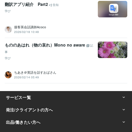
翻訳アプリ紹介 Part2
告知
学び
接客英会話講師Acoco
2026/02/18 10:48
もののあはれ（物の哀れ）Mono no aware
記
事
学び
ちあき＠英語を話すおばさん
2026/02/14 05:49