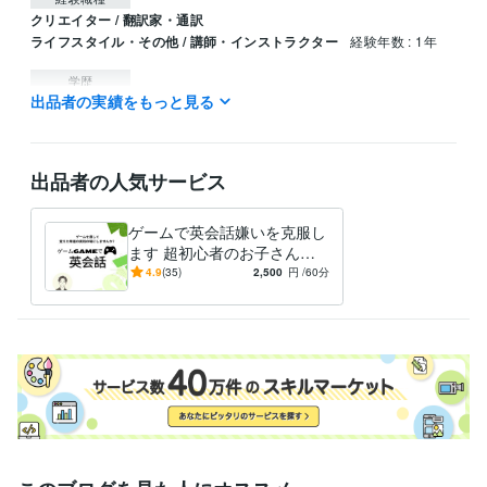
クリエイター / 翻訳家・通訳
ライフスタイル・その他 / 講師・インストラクター
経験年数 : 1年
学歴
出品者の実績をもっと見る
筑波大学
2020年3月 ~ 現在
出品者の人気サービス
ゲームで英会話嫌いを克服し
ます 超初心者のお子さんで
も安心！とにかく楽しく続く
4.9
(35)
2,500
円
/60分
英会話です！