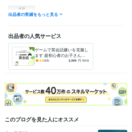
学歴
出品者の実績をもっと見る
筑波大学
2020年3月 ~ 現在
出品者の人気サービス
ゲームで英会話嫌いを克服し
ます 超初心者のお子さんで
も安心！とにかく楽しく続く
4.9
(35)
2,500
円
/60分
英会話です！
このブログを見た人にオススメ