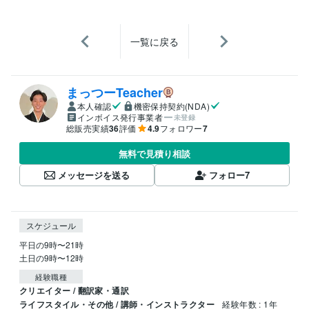
一覧に戻る
まっつーTeacher
本人確認
機密保持契約(NDA)
インボイス発行事業者
未登録
総販売実績
36
評価
4.9
フォロワー
7
無料で見積り相談
メッセージを送る
フォロー
7
スケジュール
平日の9時〜21時

土日の9時〜12時
経験職種
クリエイター / 翻訳家・通訳
ライフスタイル・その他 / 講師・インストラクター
経験年数 : 1年