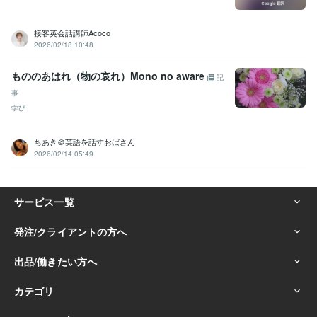
接客英会話講師Acoco
2026/02/18 10:48
もののあはれ（物の哀れ）Mono no aware
記
事
学び
ちあき＠英語を話すおばさん
2026/02/14 05:49