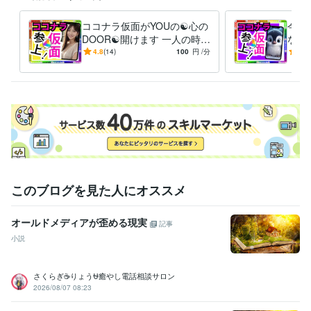
♦♥このスケジュール見て何か思った方はDMください、スゴい、素晴らし
い、キモい、ウザい、土に埋もれてしまえ！・・・・etc

ココナラ仮面がYOUの☯️心の
今つ
♥♦冬の寒さが厳しいのでDMください

DOOR☯️開けます 一人の時誰
なん
かと話したい❇️まわりに流さ
愚痴
4.8
(14)
100
円
/分
-
(1)
れる⚠️ダイエット❣️
恋愛
経験職種
避難
営業 / 個人営業
経験年数 : 10年
ライフスタイル・その他 / スタイリスト
経験年数 : 7年
ライフスタイル・その他 / 美容師・ネイリスト・美容家
経験年数 : 7
年
ライフスタイル・その他 / シェフ・パティシエ
経験年数 : 10年
職歴
ココナラ
2024年3月 ~ 現在
2024年3月 ~ 現在
2024年3月 ~ 現在
このブログを見た人にオススメ
2024年3月 ~ 現在
2024年3月 ~ 現在
2024年3月 ~ 現在
2024年
3月 ~ 現在
オールドメディアが歪める現実
記事
受賞歴
小説
ココナラ レギュラーランク
小学校の作文・・・『内容覚えてない』
中学校の作文・・・『家を探せばある』
高校の作文・・・『恥ずか
さくらぎ☕りょう⛎癒やし電話相談サロン
しくて見たくない』
父親に褒められた・・・・スゴい昔
母親に褒め
2026/08/07 08:23
られた・・・・スゴい昔
友人に誕生日を祝われた
小、中、高の体育
祭で全種目1位とる・・・コレ本当です
小、中、高の学力テストでヤ