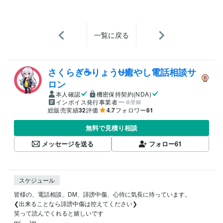
一覧に戻る
さくらぎ☕りょう⛎癒やし電話相談サ
ロン
本人確認
機密保持契約(NDA)
インボイス発行事業者
未登録
総販売実績
32
評価
4.7
フォロワー
61
無料で見積り相談
メッセージを送る
フォロー
61
スケジュール
皆様の、電話相談、DM、誹謗中傷、心待に気長に待っています。

❮出来ることなら誹謗中傷は控えてください❯

笑って読んでくれると嬉しいです

m(_ _)m
