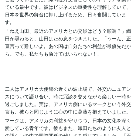
ている最中です。彼はビジネスの重要性を理解していて、
日本を世界の舞台に押し上げるため、日々奮闘していま
す。
「ねえ山田、最近のアメリカとの交渉はどう？順調？」織
田が尋ねると、山田はため息をつきました。「うーん、正
直言って難しいよ。あの国は自分たちの利益が最優先だか
ら。でも、私たちも負けてはいられない！」
二人はアメリカ大使館の近くの波止場で、外交のニュアン
スについて語り合い、時に冗談を交えながら楽しい一時を
過ごしました。実は、アメリカ側にいるマークという外交
官も、彼らと同じように心の中に葛藤を抱えていました。
マークは、アメリカの利益を守りつつ、日本の文化を深く
愛している青年です。彼もまた、織田たちのように友人と
の語らいの中で国際関係の難しさを感じていました。「正