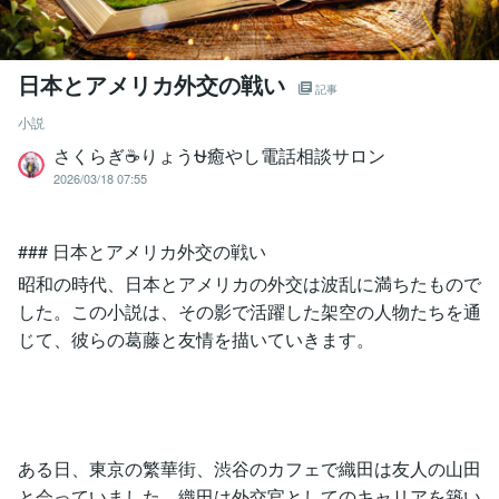
日本とアメリカ外交の戦い
記事
小説
さくらぎ☕りょう⛎癒やし電話相談サロン
2026/03/18 07:55
### 日本とアメリカ外交の戦い
昭和の時代、日本とアメリカの外交は波乱に満ちたもので
した。この小説は、その影で活躍した架空の人物たちを通
じて、彼らの葛藤と友情を描いていきます。
ある日、東京の繁華街、渋谷のカフェで織田は友人の山田
と会っていました。織田は外交官としてのキャリアを築い