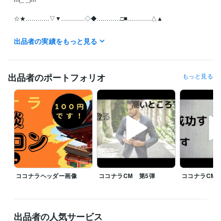
☆★…………▽▼…………◇◆…………□■…………△▲

月曜日~日曜日の全ての日にちの待機中の時はご利用可能です。

出品者の実績をもっと見る
お休みさせていただくときは受付休止にします。！Σ(×_×;)!

予定日は設定していません。地球上の皆様といつでも繋がっていたいの
で！待機中時間、お気軽にどうぞ

出品者のポートフォリオ
もっと見る
離席中、対応中の時は他の皆様のDMの連絡が遅れることがありますが、
必ずDM連絡致しますので不快な気持ちには限りなくさせないつもりで
す。

【怒り、憎しみ、復讐心、嫉妬・・・etc】

真心のこもった精神で頑張りますm(_ _)m

☆★…………▽▼…………◇◆…………□■…………△▲

ココナラヘッダー画像
ココナラCM 第5弾
ココナラCM 
♦♥予定がありましたら気軽にDMください

♥♦予定が無くても気になったらDMください

♦♥ちょっとしたやり取りでもありましたらDMください

出品者の人気サービス
♥♦寂しい、悩みがある、聞いてほしい事がある方DMください
