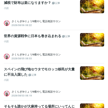
減税で財布は楽になりますか？
バい点取って先生にシバキ倒される
和太鼓で地域行事で演奏
和太鼓
記事
で都内某ホール、都内某神社で演奏多数
国内美容大会カラー部門で
小説
入賞経験多数
国内美容大会パーマ部門で入賞経験多数
国内美容大会
カット部門で入賞経験多数
国内美容大会アップ部門で入賞経験多数
さくらぎ☕りょう⛎癒やし電話相談サロン
2026/08/06 08:22
ビジネス・クリエイティブツール
WordPress:5年
Excel:5年
Google サイト:10年
世界の資源戦争に日本も巻き込まれる
Google スプレッドシート:5年
Google ドキュメント:5年
記事
PowerPoint:5年
Word:5年
一太郎:3年
ChatGPT:1年
小説
Adobe Photoshop:3年
Adobe Premiere Pro:3年
Final Cut Pro:3年
Canva:3年
さくらぎ☕りょう⛎癒やし電話相談サロン
2026/08/05 08:03
その他ツール
コミュニケーションスキル:20年
スペインの飛び地セウタでモロッコ移民が大量
生来の愚痴聞き、寄り添い、思いやる精神:20年
人を笑わせる心意気:20年
日本語をネイティブに話せる資格:20年
に不法入国した
記事
人の美点を見つける:20年
話しやすい人柄:20年
小説
杓子定規に物を考えない:20年
大所高所に物を見る:20年
ヘアカラー施術:10年
パーマ施術:10年
縮毛矯正施術:10年
さくらぎ☕りょう⛎癒やし電話相談サロン
ヘアーカット施術:10年
ボディーペイティング:10年
2026/08/03 08:19
ヘアーアップ施術:10年
そもそも誰かが大麻持ってる場所にいってんじ
得意分野