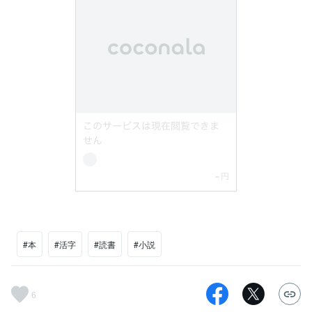
#本
#活字
#読書
#小説
6