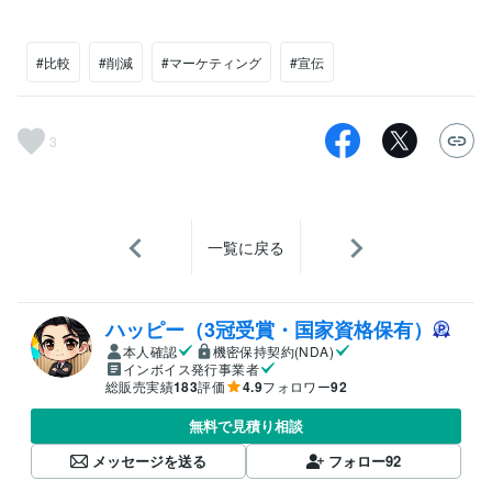
#比較
#削減
#マーケティング
#宣伝
3
一覧に戻る
ハッピー（3冠受賞・国家資格保有）
本人確認
機密保持契約(NDA)
インボイス発行事業者
総販売実績
183
評価
4.9
フォロワー
92
無料で見積り相談
メッセージを送る
フォロー
92