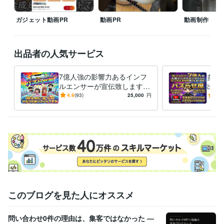
資格・検定
普通自動車第一種運転免許
ガジェット動画PR
取得年 : 2000年
動画PR
動画制作
実用英語技能検定2級
取得年 : 1996年
ジュニアスポーツ指導員
取得年 : 2020年
出品者の人気サービス
ビジネス・クリエイティブツール
ChatGPT:4年
CapCut:4年
Vrew:4年
Canva:8年
Adobe Analytics:1年
7億人強の影響力あるインフ
多種
Adobe Firefly:1年
ルエンサーが宣伝致します
出演
大ヒット商品多数/1000万再
ン・
その他ツール
4.9
(93)
25,000
円
5.0
生/ココナラ三冠/PR・集客
再生
営業コンサル:20年
コンシューマー営業:20年
経営コンサルタント:15年
法人営業:20年
得意分野
住まい・美容・生活相談
生活固定費の削減
通信/エネルギー事業
学習指導・資格・キャリア相談
営業コンサル
営業コンサル
学歴
このブログを見た人にオススメ
明海大学
2001年3月 ~ 2005年2月
語学力
問い合わせ0件の理由は、集客ではなかった —