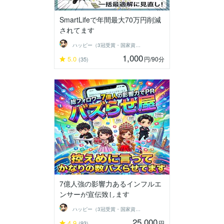
SmartLifeで年間最大70万円削減
されてます
ハッピー（3冠受賞・国家資格保有）
1,000
5.0
円
/90分
(35)
7億人強の影響力あるインフルエ
ンサーが宣伝致します
ハッピー（3冠受賞・国家資格保有）
25,000
4.9
円
(93)