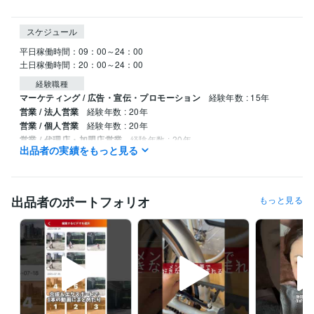
スケジュール
平日稼働時間：09：00～24：00

経験職種
マーケティング / 広告・宣伝・プロモーション
経験年数 : 15年
営業 / 法人営業
経験年数 : 20年
営業 / 個人営業
経験年数 : 20年
営業 / 代理店・加盟店営業
経験年数 : 20年
出品者の実績をもっと見る
営業 / アライアンス・渉外
経験年数 : 20年
職歴
株式会社ハッピークリエイト
2009年1月 ~ 現在
出品者のポートフォリオ
もっと見る
株式会社光通信
2005年6月 ~ 2008年12月
受賞歴
ブース部門全国営業1位
テレマーケティング部門全国営業1位
通信営
業全国1位
ゴルフコンペ毎年優勝w
草野球Aクラス優勝w
中学野球
硬式　全国大会　準優勝w
責任者売上全国TOP
某大手広告代理店
某中小企業通信会社
某大手通信会社
某中小企業商社
営業とは？
組
織論
中学100M区2位( ；∀；)
営業とは？