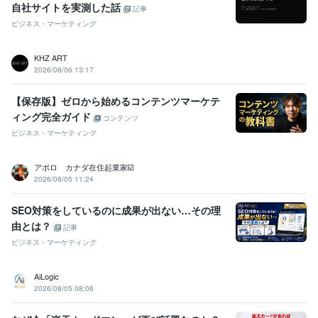
中国語
ビジネスレベル
自社サイトを実測した話
記事
英語
日常会話レベル
ビジネス・マーケティング
KHZ ART
2026/08/06 13:17
【保存版】ゼロから始めるコンテンツマーケテ
ィング完全ガイド
コンテンツ
ビジネス・マーケティング
アポロ カナダ在住起業家☑️
2026/08/05 11:24
SEO対策をしているのに成果が出ない…その理
由とは？
記事
ビジネス・マーケティング
AiLogic
2026/08/05 08:06