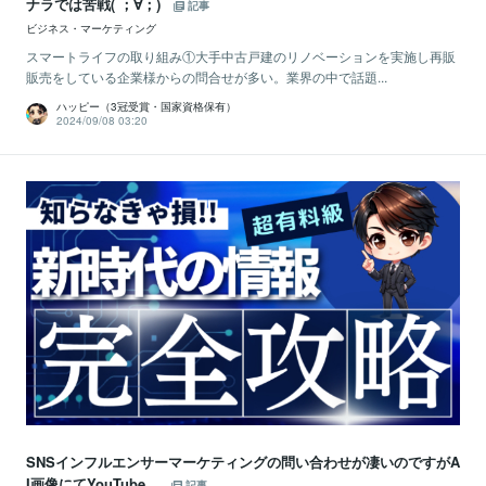
ナラでは苦戦( ；∀；)
記事
ビジネス・マーケティング
スマートライフの取り組み①大手中古戸建のリノベーションを実施し再販
販売をしている企業様からの問合せが多い。業界の中で話題...
ハッピー（3冠受賞・国家資格保有）
2024/09/08 03:20
SNSインフルエンサーマーケティングの問い合わせが凄いのですがA
I画像にてYouTube...
記事