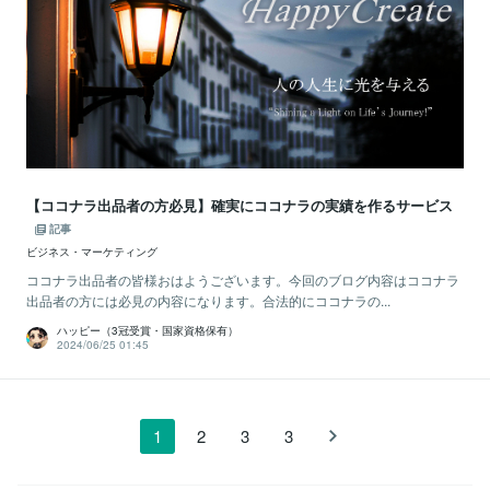
【ココナラ出品者の方必見】確実にココナラの実績を作るサービス
記事
ビジネス・マーケティング
ココナラ出品者の皆様おはようございます。今回のブログ内容はココナラ
出品者の方には必見の内容になります。合法的にココナラの...
ハッピー（3冠受賞・国家資格保有）
2024/06/25 01:45
1
2
3
3