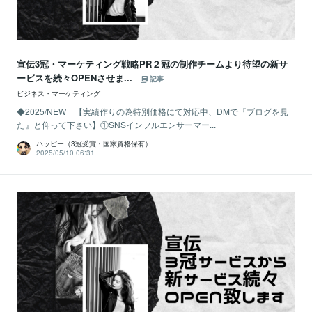
宣伝3冠・マーケティング戦略PR２冠の制作チームより待望の新サ
ービスを続々OPENさせま...
記事
ビジネス・マーケティング
◆2025/NEW 【実績作りの為特別価格にて対応中、DMで『ブログを見
た』と仰って下さい】①SNSインフルエンサーマー...
ハッピー（3冠受賞・国家資格保有）
2025/05/10 06:31