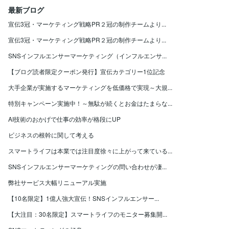
最新ブログ
宣伝3冠・マーケティング戦略PR２冠の制作チームより...
宣伝3冠・マーケティング戦略PR２冠の制作チームより...
SNSインフルエンサーマーケティング（インフルエンサ...
【ブログ読者限定クーポン発行】宣伝カテゴリー1位記念
大手企業が実施するマーケティングを低価格で実現～大規...
特別キャンペーン実施中！～無駄が続くとお金はたまらな...
AI技術のおかげで仕事の効率が格段にUP
ビジネスの根幹に関して考える
スマートライフは本業では注目度徐々に上がって来ている...
SNSインフルエンサーマーケティングの問い合わせが凄...
弊社サービス大幅リニューアル実施
【10名限定】1億人強大宣伝！SNSインフルエンサー...
【大注目：30名限定】スマートライフのモニター募集開...