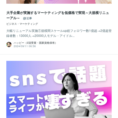
大手企業が実施するマーケティングを低価格で実現～大規模リニュ
ーアル～
記事
ビジネス・マーケティング
大幅リニューアル実施①規模間スケールup総フォロワー数1億超→2億超登
録者数：13000人→20000人モデル・アイドル...
ハッピー（3冠受賞・国家資格保有）
2024/09/11 06:56