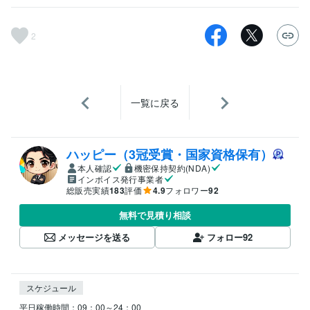
2
一覧に戻る
ハッピー（3冠受賞・国家資格保有）
本人確認
機密保持契約(NDA)
インボイス発行事業者
総販売実績
183
評価
4.9
フォロワー
92
無料で見積り相談
メッセージを送る
フォロー
92
スケジュール
平日稼働時間：09：00～24：00
