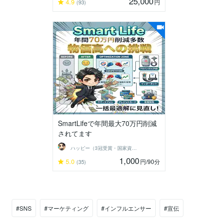
25,000
4.9
円
(93)
SmartLifeで年間最大70万円削減
されてます
ハッピー（3冠受賞・国家資格保有）
1,000
5.0
円
/90分
(35)
#SNS
#マーケティング
#インフルエンサー
#宣伝