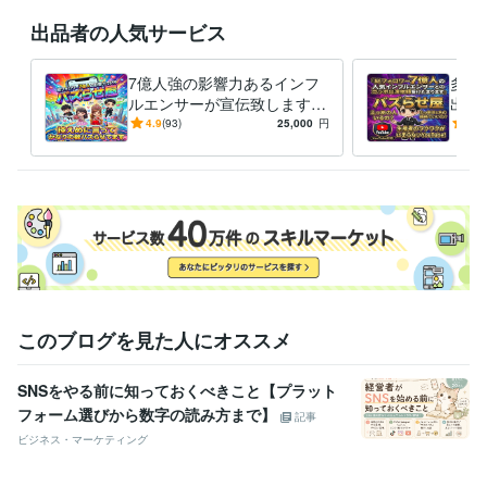
ジュニアスポーツ指導員
取得年 : 2020年
出品者の人気サービス
ビジネス・クリエイティブツール
ChatGPT:4年
CapCut:4年
Vrew:4年
Canva:8年
Adobe Analytics:1年
7億人強の影響力あるインフ
多種
Adobe Firefly:1年
ルエンサーが宣伝致します
出演
大ヒット商品多数/1000万再
ン・
その他ツール
4.9
(93)
25,000
円
5.0
生/ココナラ三冠/PR・集客
再生
営業コンサル:20年
コンシューマー営業:20年
経営コンサルタント:15年
法人営業:20年
得意分野
住まい・美容・生活相談
生活固定費の削減
通信/エネルギー事業
学習指導・資格・キャリア相談
営業コンサル
営業コンサル
学歴
このブログを見た人にオススメ
明海大学
2001年3月 ~ 2005年2月
語学力
SNSをやる前に知っておくべきこと【プラット
中国語
ビジネスレベル
フォーム選びから数字の読み方まで】
記事
英語
日常会話レベル
ビジネス・マーケティング