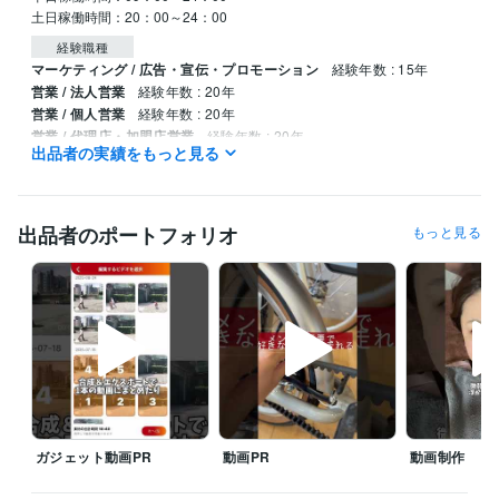
経験職種
マーケティング / 広告・宣伝・プロモーション
経験年数 : 15年
営業 / 法人営業
経験年数 : 20年
営業 / 個人営業
経験年数 : 20年
営業 / 代理店・加盟店営業
経験年数 : 20年
出品者の実績をもっと見る
営業 / アライアンス・渉外
経験年数 : 20年
職歴
株式会社ハッピークリエイト
2009年1月 ~ 現在
出品者のポートフォリオ
もっと見る
株式会社光通信
2005年6月 ~ 2008年12月
受賞歴
ブース部門全国営業1位
テレマーケティング部門全国営業1位
通信営
業全国1位
ゴルフコンペ毎年優勝w
草野球Aクラス優勝w
中学野球
硬式　全国大会　準優勝w
責任者売上全国TOP
某大手広告代理店
某中小企業通信会社
某大手通信会社
某中小企業商社
営業とは？
組
織論
中学100M区2位( ；∀；)
営業とは？
資格・検定
普通自動車第一種運転免許
ガジェット動画PR
取得年 : 2000年
動画PR
動画制作
実用英語技能検定2級
取得年 : 1996年