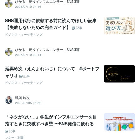
ひかる｜現役インフルエンサー｜SNS運用
2026/07/10 04:16
SNS運用代行に依頼する前に読んでほしい記事
【失敗しないための完全ガイド】
記事
ビジネス・マーケティング
ひかる｜現役インフルエンサー｜SNS運用
2026/07/10 02:14
延與玲次（えんよれいじ）について #ポートフ
ォリオ
記事
ビジネス・マーケティング
延與 玲次
2023/07/05 05:52
「ネタがない…」学生がインフルエンサーを目
指すときに突破すべき壁 〜SNS発信に疲れる...
記事
マネー・副業