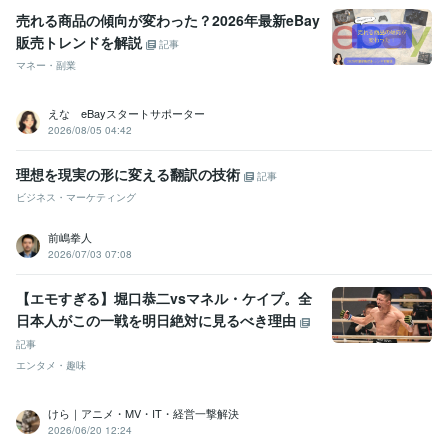
売れる商品の傾向が変わった？2026年最新eBay
販売トレンドを解説
記事
マネー・副業
えな eBayスタートサポーター
2026/08/05 04:42
理想を現実の形に変える翻訳の技術
記事
ビジネス・マーケティング
前嶋拳人
2026/07/03 07:08
【エモすぎる】堀口恭二vsマネル・ケイプ。全
日本人がこの一戦を明日絶対に見るべき理由
記事
エンタメ・趣味
けら｜アニメ・MV・IT・経営一撃解決
2026/06/20 12:24