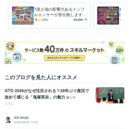
ChatGPT:4年
CapCut:4年
Vrew:4年
Canva:8年
Adobe Analytics:1年
7億人強の影響力あるインフ
多種
Adobe Firefly:1年
ルエンサーが宣伝致します
出演
大ヒット商品多数/1000万再
ン・
その他ツール
4.9
(93)
25,000
円
5.0
生/ココナラ三冠/PR・集客
再生
営業コンサル:20年
コンシューマー営業:20年
経営コンサルタント:15年
法人営業:20年
得意分野
住まい・美容・生活相談
生活固定費の削減
通信/エネルギー事業
学習指導・資格・キャリア相談
営業コンサル
営業コンサル
学歴
このブログを見た人にオススメ
明海大学
2001年3月 ~ 2005年2月
語学力
GTO 2026がなぜ注目される？28年ぶり復活で
中国語
ビジネスレベル
改めて感じる「鬼塚英吉」の魅力
記事
英語
日常会話レベル
コラム
dott design
2026/08/08 13:03