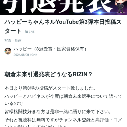
ハッピーちゃんネルYouTube第3弾本日投稿ス
タート
記事
写真・動画
ハッピー（3冠受賞・国家資格保有）
2024/08/09 10:44
朝倉未来引退発表どうなるRIZIN？
本日より第3弾の投稿がスタート致しました。
ハッピーとハピネスが今度は朝倉未来選手について語って
いるので
皆様格闘技好きな方は是非一緒に語りに来て下さい。
それと視聴料は無料ですがチャンネル登録と高評価・コメ
ントお願いしますね( ^^) _U~~