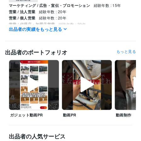
マーケティング / 広告・宣伝・プロモーション
経験年数 : 15年
営業 / 法人営業
経験年数 : 20年
営業 / 個人営業
経験年数 : 20年
営業 / 代理店・加盟店営業
経験年数 : 20年
出品者の実績をもっと見る
営業 / アライアンス・渉外
経験年数 : 20年
職歴
株式会社ハッピークリエイト
2009年1月 ~ 現在
出品者のポートフォリオ
もっと見る
株式会社光通信
2005年6月 ~ 2008年12月
受賞歴
ブース部門全国営業1位
テレマーケティング部門全国営業1位
通信営
業全国1位
ゴルフコンペ毎年優勝w
草野球Aクラス優勝w
中学野球
硬式　全国大会　準優勝w
責任者売上全国TOP
某大手広告代理店
某中小企業通信会社
某大手通信会社
某中小企業商社
営業とは？
組
織論
中学100M区2位( ；∀；)
営業とは？
資格・検定
普通自動車第一種運転免許
ガジェット動画PR
取得年 : 2000年
動画PR
動画制作
実用英語技能検定2級
取得年 : 1996年
ジュニアスポーツ指導員
取得年 : 2020年
出品者の人気サービス
ビジネス・クリエイティブツール