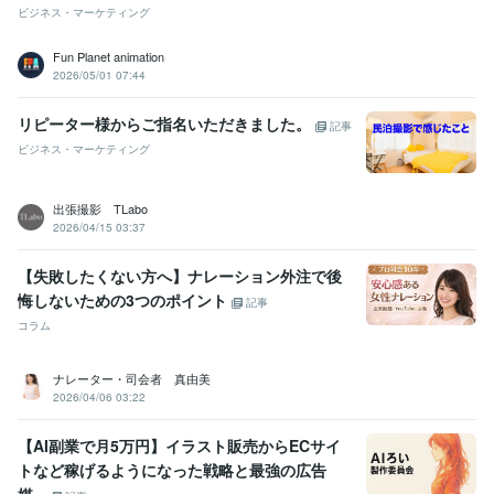
中国語
ビジネスレベル
ビジネス・マーケティング
英語
日常会話レベル
Fun Planet animation
2026/05/01 07:44
リピーター様からご指名いただきました。
記事
ビジネス・マーケティング
出張撮影 TLabo
2026/04/15 03:37
【失敗したくない方へ】ナレーション外注で後
悔しないための3つのポイント
記事
コラム
ナレーター・司会者 真由美
2026/04/06 03:22
【AI副業で月5万円】イラスト販売からECサイ
トなど稼げるようになった戦略と最強の広告
媒...