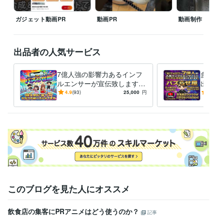
資格・検定
普通自動車第一種運転免許
ガジェット動画PR
取得年 : 2000年
動画PR
動画制作
実用英語技能検定2級
取得年 : 1996年
ジュニアスポーツ指導員
取得年 : 2020年
出品者の人気サービス
ビジネス・クリエイティブツール
ChatGPT:4年
CapCut:4年
Vrew:4年
Canva:8年
Adobe Analytics:1年
7億人強の影響力あるインフ
多種
Adobe Firefly:1年
ルエンサーが宣伝致します
出演
大ヒット商品多数/1000万再
ン・
その他ツール
4.9
(93)
25,000
円
5.0
生/ココナラ三冠/PR・集客
再生
営業コンサル:20年
コンシューマー営業:20年
経営コンサルタント:15年
法人営業:20年
得意分野
住まい・美容・生活相談
生活固定費の削減
通信/エネルギー事業
学習指導・資格・キャリア相談
営業コンサル
営業コンサル
学歴
このブログを見た人にオススメ
明海大学
2001年3月 ~ 2005年2月
語学力
飲食店の集客にPRアニメはどう使うのか？
記事