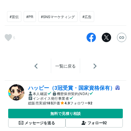
#宣伝
#PR
#SNSマーケティング
#広告
5
一覧に戻る
ハッピー（3冠受賞・国家資格保有）
本人確認
機密保持契約(NDA)
インボイス発行事業者
総販売実績
183
評価
4.9
フォロワー
92
無料で見積り相談
メッセージを送る
フォロー
92