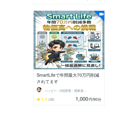
SmartLifeで年間最大70万円削減
されてます
ハッピー（3冠受賞・国家資格保有）
1,000
5.0
円
/90分
(35)