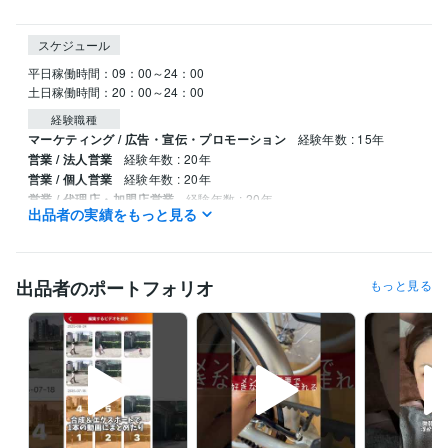
スケジュール
平日稼働時間：09：00～24：00

経験職種
マーケティング / 広告・宣伝・プロモーション
経験年数 : 15年
営業 / 法人営業
経験年数 : 20年
営業 / 個人営業
経験年数 : 20年
営業 / 代理店・加盟店営業
経験年数 : 20年
出品者の実績をもっと見る
営業 / アライアンス・渉外
経験年数 : 20年
職歴
株式会社ハッピークリエイト
2009年1月 ~ 現在
出品者のポートフォリオ
もっと見る
株式会社光通信
2005年6月 ~ 2008年12月
受賞歴
ブース部門全国営業1位
テレマーケティング部門全国営業1位
通信営
業全国1位
ゴルフコンペ毎年優勝w
草野球Aクラス優勝w
中学野球
硬式　全国大会　準優勝w
責任者売上全国TOP
某大手広告代理店
某中小企業通信会社
某大手通信会社
某中小企業商社
営業とは？
組
織論
中学100M区2位( ；∀；)
営業とは？