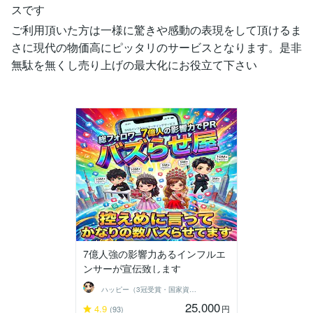
スです
ご利用頂いた方は一様に驚きや感動の表現をして頂けるま
さに現代の物価高にピッタリのサービスとなります。是非
無駄を無くし売り上げの最大化にお役立て下さい
7億人強の影響力あるインフルエ
ンサーが宣伝致します
ハッピー（3冠受賞・国家資格保有）
25,000
4.9
円
(93)