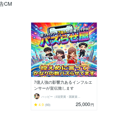
広告CM
7億人強の影響力あるインフルエ
ンサーが宣伝致します
ハッピー（3冠受賞・国家資格保有）
25,000
4.9
円
(93)