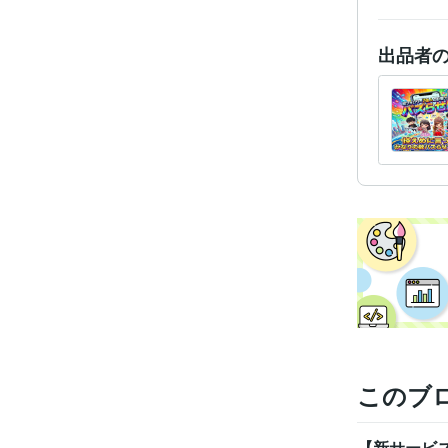
得意
出品者
学
語学
このブ
【新サービ