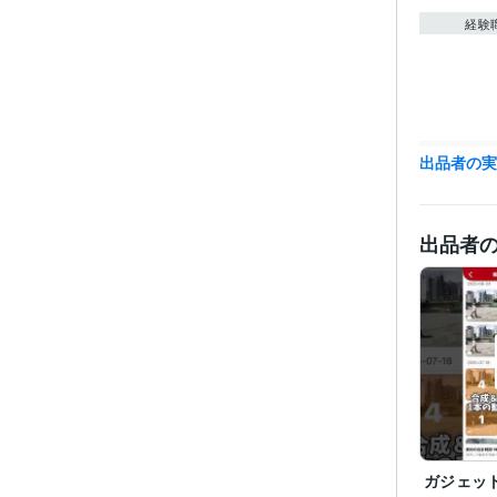
経験
職
出品者の
受賞
出品者
資格・
ビジネス・
ティブ
その他
ガジェッ