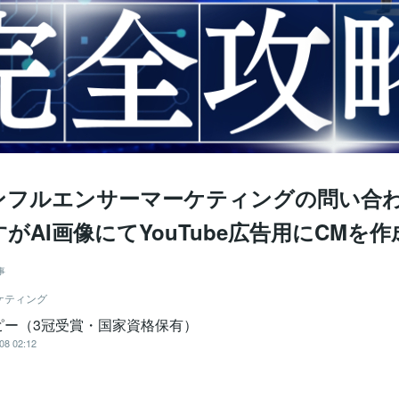
インフルエンサーマーケティングの問い合
がAI画像にてYouTube広告用にCMを
事
ケティング
ピー（3冠受賞・国家資格保有）
08 02:12