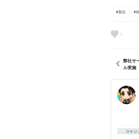
#宣伝
#S
2
弊社サ
ル実施
スケジ