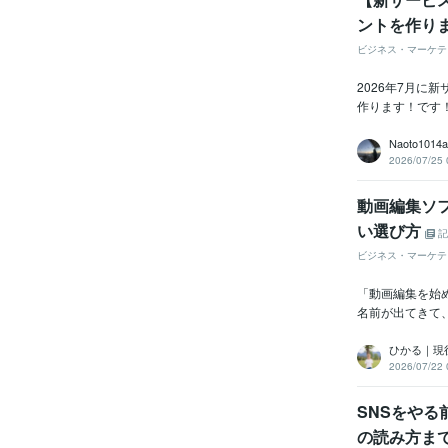
ントを作り
ビジネス・マーケテ
2026年7月に
作ります！です！
Naoto1014
2026/07/25 
動画編集ソフ
い選び方
記
ビジネス・マーケテ
「動画編集を始
名前が出てきて
ひかる｜現
2026/07/22 
SNSをや
の読み方ま