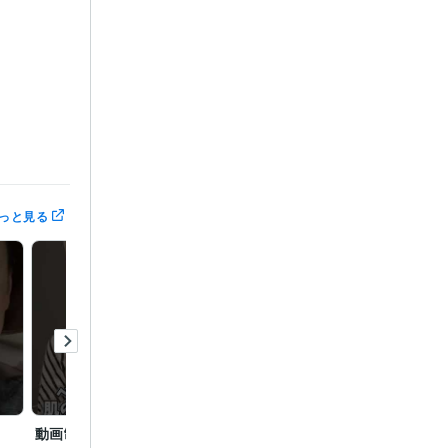
業全国1位
大会　準優勝
っと見る
手通信会社
とは？
動画制作
動画制作
動画制