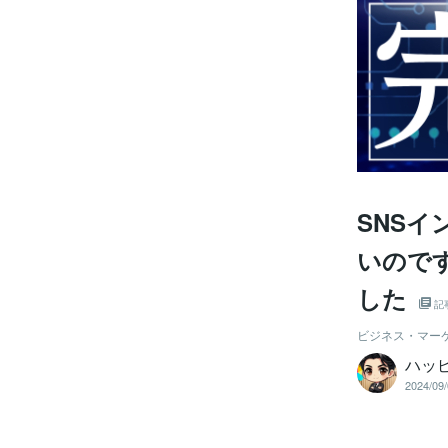
SNS
いのです
した
記
ビジネス・マー
ハッ
2024/09/