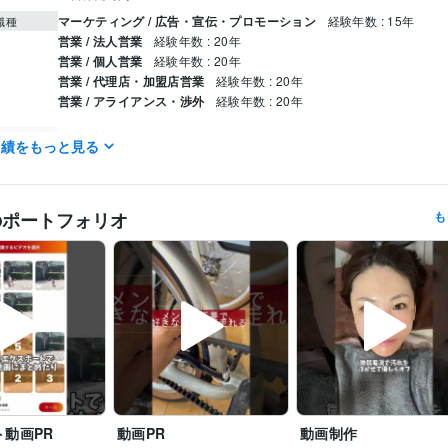
マーケティング / 広告・宣伝・プロモーション
経験年数 : 15年
職種
営業 / 法人営業
経験年数 : 20年
営業 / 個人営業
経験年数 : 20年
営業 / 代理店・加盟店営業
経験年数 : 20年
営業 / アライアンス・渉外
経験年数 : 20年
株式会社ハッピークリエイト
2009年1月 ~ 現在
歴
実績をもっと見る
株式会社光通信
2005年6月 ~ 2008年12月
ブース部門全国営業1位
テレマーケティング部門全国営業1位
通信営
歴
ゴルフコンペ毎年優勝w
草野球Aクラス優勝w
中学野球硬式　全国
のポートフォリオ
も
w
責任者売上全国TOP
某大手広告代理店
某中小企業通信会社
某大
某中小企業商社
営業とは？
組織論
中学100M区2位( ；∀；)
営業
普通自動車第一種運転免許
取得年 : 2000年
検定
実用英語技能検定2級
取得年 : 1996年
ジュニアスポーツ指導員
取得年 : 2020年
ChatGPT:4年
CapCut:4年
Vrew:4年
Canva:8年
Adobe Analytics:1年
クリエイ
ツール
Adobe Firefly:1年
営業コンサル:20年
コンシューマー営業:20年
経営コンサルタント:15年
ツール
ト動画PR
動画PR
動画制作
法人営業:20年