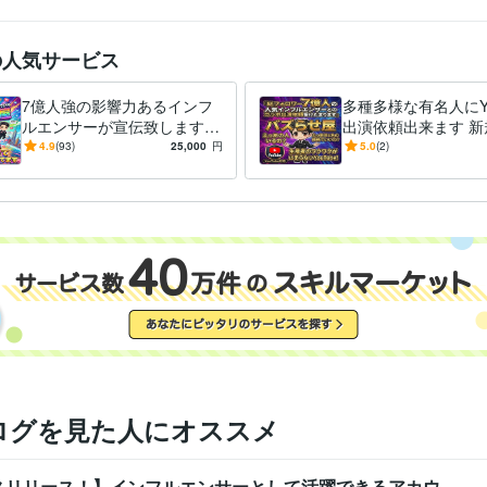
住まい・美容・生活相談
生活固定費の削減
分野
通信/エネルギー事業
の人気サービス
学習指導・資格・キャリア相談
営業コンサル
営業コンサル
7億人強の影響力あるインフ
多種多様な有名人にYo
ルエンサーが宣伝致します
出演依頼出来ます 新
明海大学
2001年3月 ~ 2005年2月
歴
大ヒット商品多数/1000万再
ン・番組の箔を手に/1
4.9
(93)
25,000
円
5.0
(2)
生/ココナラ三冠/PR・集客
中国語
ビジネスレベル
再生多数/ココナラ三
力
英語
日常会話レベル
ログを見た人にオススメ
スリリース！】インフルエンサーとして活躍できるアカウ