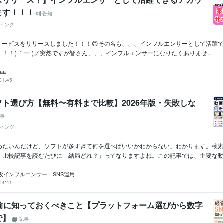
ます！！！
告知
ィング
新サービスをリリースしました！！！😊その名も、、、インフルエンサーとして活躍
！！( ｀ー´)ノ突然ですが皆さん、、、インフルエンサーになりたくありませ...
aaa
01:45
ト選び方【無料〜有料まで比較】2026年版・失敗しな
事
ィング
めたいんだけど、ソフトが多すぎて何を選べばいいかわからない」わかります。検
、比較記事を読むたびに「結局どれ？」ってなりますよね。この記事では、主要な動画
役インフルエンサー｜SNS運用
04:41
る前に知っておくべきこと【プラットフォーム選びから数字
で】
記事