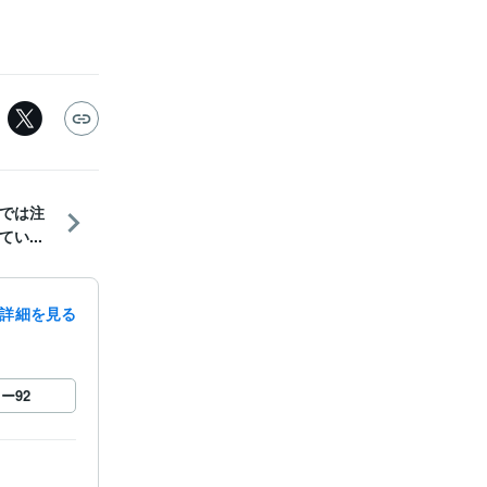
では注
い...
詳細を見る
ロー
92