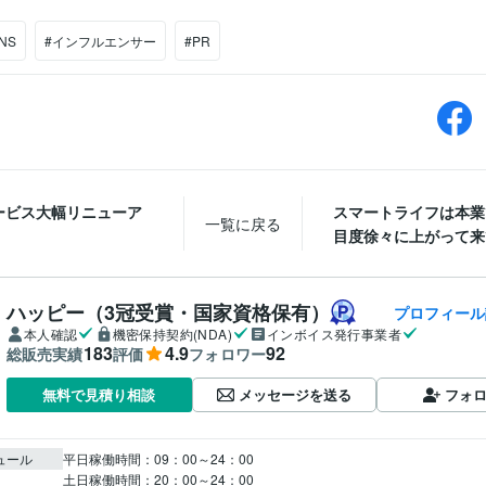
NS
#インフルエンサー
#PR
ービス大幅リニューア
スマートライフは本業
一覧に戻る
目度徐々に上がって来て
ハッピー（3冠受賞・国家資格保有）
プロフィール
本人確認
機密保持契約(NDA)
インボイス発行事業者
183
4.9
92
総販売実績
評価
フォロワー
メッセージを送る
フォ
無料で見積り相談
ュール
平日稼働時間：09：00～24：00
