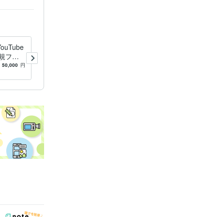
uTube
企業戦略に7億強の人気モデ
規ファ
ルの影響力を活用頂けます
000万
ヒット商品サービス多数誕
50,000
円
4.9
(8)
10,000
円
冠
生/1000万再生多数/ココナラ
三冠