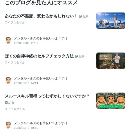
このブログを見た人にオススメ
Numbers:3年
PowerPoint:17年
Word:17年
得意分野
あなたの不整脈、変わるかもしれない！
記事
悩み相談・カウンセリング
■思いやりを持って誠実に対話（話し相
ライフスタイル
手）
■恋愛相談（片想い、失恋、復縁、不倫）
■仕事の悩み（人間関
係、パワハラ、休職）
■HSP（繊細、生きづらい）
■秘密の相談（不
倫、趣味、生い立ち）
■対人関係（いじめ）
■DV
■芸能人との恋
メンタルヘルスのお手伝い✨ようすけ
（有名人、推し活）
■ファッション
■大人女性の悩み（婚活、妊活、
2026/03/03 11:57
不妊）
電話相談
悩み
愚痴
hsp
人間関係
仕事の悩み
秘密
いじめ
ぼくの自律神経のセルフチェック方法
記事
恋愛相談
推し
ライフスタイル
学歴
某私立大学
2004年3月 ~ 2007年2月
メンタルヘルスのお手伝い✨ようすけ
語学力
2026/02/18 14:14
英語
日常会話レベル
スルースキル習得ってむずかしくないですか？
記事
ライフスタイル
メンタルヘルスのお手伝い✨ようすけ
2026/02/19 10:12