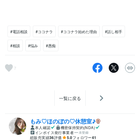
#電話相談
#ココナラ
#ココナラ始めた理由
#話し相手
#相談
#悩み
#愚痴
7
一覧に戻る
もみ♡ほのぼの♡休憩室♪
本人確認
機密保持契約(NDA)
インボイス発行事業者
未登録
総販売実績
36
評価
5.0
フォロワー
41