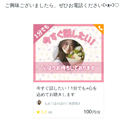
ご興味ございましたら、ぜひお電話くださいʕ•ᴥ•ʔ♡
今すぐ話したい！1分でも⭐︎心を
込めてお聴きします
もみ♡ほのぼの♡休憩室♪
100
5.0
円
/分
(4)