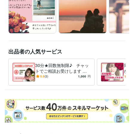
ライフスタイル・その他 / アイドル・タレント・アーティスト
経験
年数 : 2年
受賞歴
某外資系アパレル企業　最優秀サービスマネジメント賞
某外資系ア
パレル企業　最年少役職者昇格
某PR会社　最優秀賞　ライティング
部門
某PR会社　groupコンペ　優勝
某IT企業　Aword　企画部門　
金賞
某IT企業　Aword　企画部門　銀賞
某IT企業　Aword　企画部
門　金賞
某IT企業　Aword　ベストドレッサー賞
某IT企業　Aword
出品者の人気サービス
　ベストドレッサー賞
某IT企業　社員が選ぶ　ホスピタリティNo,1
社員
某IT企業　Aword　サポート部門　金賞
30分★回数無制限♪ チャッ
周り
トでご相談お受けします 電
が㊙
資格・検定
話は苦手！LINE感覚でお気軽
P主
5.0
(3)
1,000
円
5.0
秘書検定1級
取得年 : 2005年
に♪雑談/恋愛相談/愚痴⭕️
して
色彩検定1級
取得年 : 2007年
秘書技能検定1級
取得年 : 2004年
色彩検定1級
取得年 : 2006年
プログラミング言語・フレームワーク
VBA:10年
ビジネス・クリエイティブツール
WordPress:7年
Excel:17年
Google スプレッドシート:11年