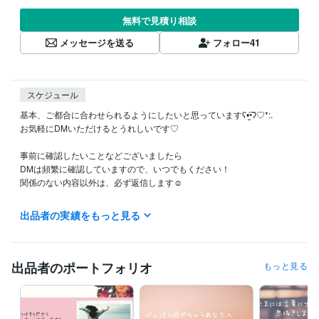
無料で見積り相談
メッセージを送る
フォロー
41
スケジュール
基本、ご都合に合わせられるようにしたいと思っていますʕ•̫͡•ʔ♡*:.　

お気軽にDMいただけるとうれしいです♡

事前に確認したいことなどございましたら

DMは頻繁に確認していますので、いつでもください！

関係のない内容以外は、必ず返信します☺︎

【今すぐ相談可能】の時は、購入後すぐにお話しできます

出品者の実績をもっと見る
【離席中】の時は、DMにてご予約を受け付けております

※突発的なスケジュールが多く流動的ですが、ご了承ください
出品者のポートフォリオ
もっと見る
経験職種
クリエイター / ライター・編集
経験年数 : 2年
事務・ビジネスサポート / 秘書
経験年数 : 8年
ライフスタイル・その他 / スタイリスト
経験年数 : 4年