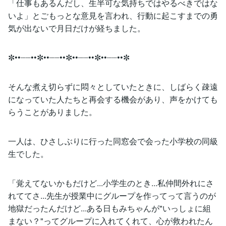
「仕事もあるんだし、生半可な気持ちではやるべきではな
いよ」とごもっとな意見を言われ、行動に起こすまでの勇
気が出ないで月日だけが経ちました。
✼••┈┈••✼••┈┈••✼••┈┈••✼••┈┈••✼
そんな煮え切らずに悶々としていたときに、しばらく疎遠
になっていた人たちと再会する機会があり、声をかけても
らうことがありました。
一人は、ひさしぶりに行った同窓会で会った小学校の同級
生でした。
「覚えてないかもだけど...小学生のとき...私仲間外れにさ
れててさ...先生が授業中にグループを作ってって言うのが
地獄だったんだけど...ある日もみちゃんが"いっしょに組
まない？"ってグループに入れてくれて、心が救われたん