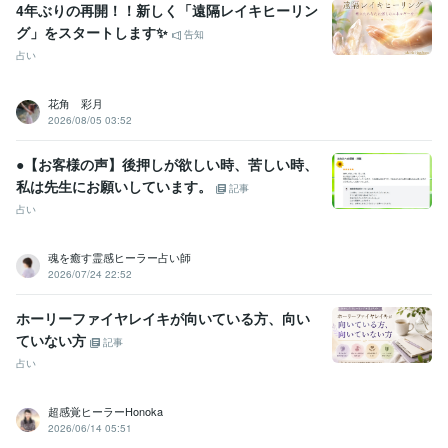
4年ぶりの再開！！新しく「遠隔レイキヒーリン
グ」をスタートします✨
告知
占い
花角 彩月
2026/08/05 03:52
●【お客様の声】後押しが欲しい時、苦しい時、
私は先生にお願いしています。
記事
占い
魂を癒す霊感ヒーラー占い師
2026/07/24 22:52
ホーリーファイヤレイキが向いている方、向い
ていない方
記事
占い
超感覚ヒーラーHonoka
2026/06/14 05:51