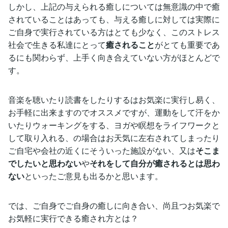
しかし、上記の与えられる癒しについては無意識の中で癒
されていることはあっても、与える癒しに対しては実際に
ご自身で実行されている方はとても少なく、このストレス
社会で生きる私達にとって
癒されること
がとても重要であ
るにも関わらず、上手く向き合えていない方がほとんどで
す。
音楽を聴いたり読書をしたりするはお気楽に実行し易く、
お手軽に出来ますのでオススメですが、運動をして汗をか
いたりウォーキングをする、ヨガや瞑想をライフワークと
して取り入れる、の場合はお天気に左右されてしまったり
ご自宅や会社の近くにそういった施設がない、又は
そこま
でしたいと思わない
や
それをして自分が癒されるとは思わ
ない
といったご意見も出るかと思います。
では、ご自身でご自身の癒しに向き合い、尚且つお気楽で
お気軽に実行できる癒され方とは？