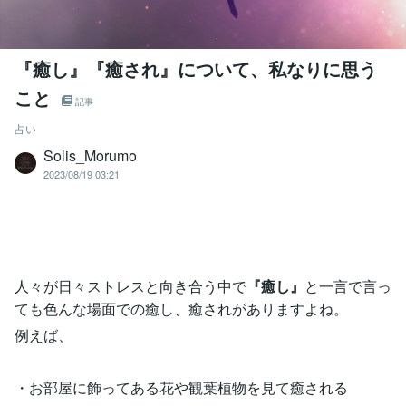
『癒し』『癒され』について、私なりに思う
こと
記事
占い
Solis_Morumo
2023/08/19 03:21
人々が日々ストレスと向き合う中で
『癒し』
と一言で言っ
ても色んな場面での癒し、癒されがありますよね。
例えば、
・お部屋に飾ってある花や観葉植物を見て癒される