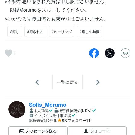
※不快な思いをされた方は申し訳ございません。
以後Morumoをスルーしてください。
※いかなる宗教団体とも繋がりはございません。
#癒し
#癒される
#ヒーリング
#癒しの時間
5
一覧に戻る
Solis_Morumo
本人確認
機密保持契約(NDA)
インボイス発行事業者
総販売実績
0
評価
0.0
フォロワー
11
メッセージを送る
フォロー
11