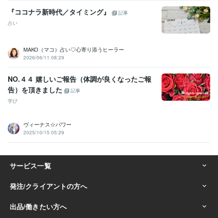
『ココナラ新時代／タイミング』
記事
占い
MAKO（マコ）占い♡心寄り添うヒーラー
2026/06/11 08:29
NO.４４ 嬉しいご報告（体調が良くなったご報
告）を頂きました
記事
学び
ヴィーナス☆パワー
2025/10/15 05:29