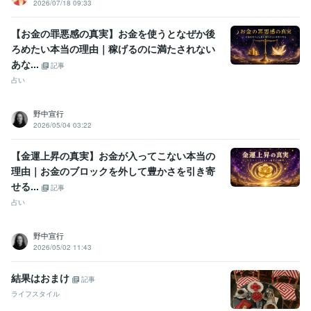
2026/07/18 09:33
【お金の罪悪感の真実】お金を使うとなぜか後
ろめたい本当の理由｜稼げるのに満たされない
あな...
記事
占い
野中宣行
2026/05/04 03:22
【金運上昇の真実】お金が入ってこない本当の
理由｜お金のブロックを外して豊かさを引き寄
せる...
記事
占い
野中宣行
2026/05/02 11:43
結果はおまけ
記事
ライフスタイル