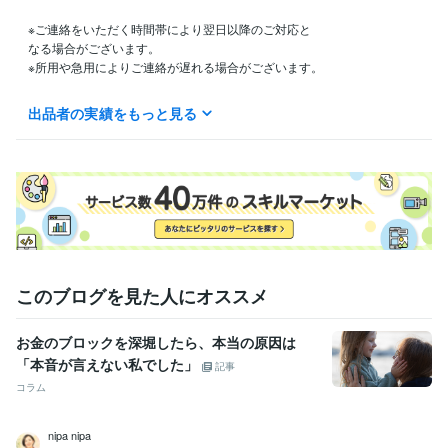
※ご連絡をいただく時間帯により翌日以降のご対応と

なる場合がございます。

※所用や急用によりご連絡が遅れる場合がございます。

ご迷惑をお掛け致しますが、ご理解の程何卒

出品者の実績をもっと見る
よろしくお願い致します。
得意分野
占い
遠隔ヒーリング
タロット占い
占い・スピリチュアル
遠隔ヒーリング
エネルギーワーク
タロットカード
癒しと笑顔
宇宙意識
レイキ
このブログを見た人にオススメ
お金のブロックを深堀したら、本当の原因は
「本音が言えない私でした」
記事
コラム
nipa nipa