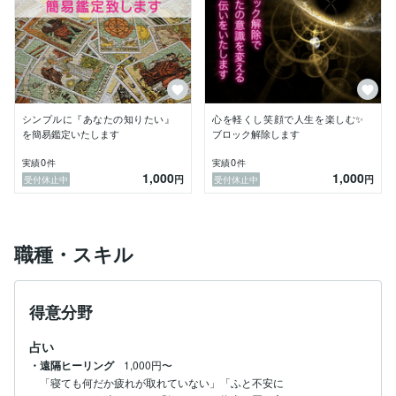
そのキッカケとは、実際に遠隔ヒーリングを受け、

自身で体感を得た時に受けた衝撃と感動です。

※その時に体感した効果につきましては個人差があり

ますので割愛させていただきますね。

正直、お師匠様を魔法使いだと思いました。

シンプルに『あなたの知りたい』
心を軽くし笑顔で人生を楽しむ✨
を簡易鑑定いたします
ブロック解除します
そして、直ぐに「この素晴らしい技術を習得して、

0
0
実績
件
実績
件
1,000
1,000
私も人を癒すお手伝いをさせていただき、人生に

円
円
受付休止中
受付休止中
活かしたい」と教えを乞い、導かれるまま学び

その後ヒーラーとして現在に至っております。

そして、これは施術していただいてから後日気付いた

職種・スキル
事なのですが、実生活での不安やイライラしたりする

事も徐々に減っていき、仕事で焦ってしまう事も減り

ました。

得意分野
全く無くなった訳ではありませんが、減ったその分

占い
心にゆとりができ、結果笑顔の時間が増えました。

・遠隔ヒーリング
1,000円〜
※私の場合の例です、体感や効果には個人差がありま
「寝ても何だか疲れが取れていない」「ふと不安に
