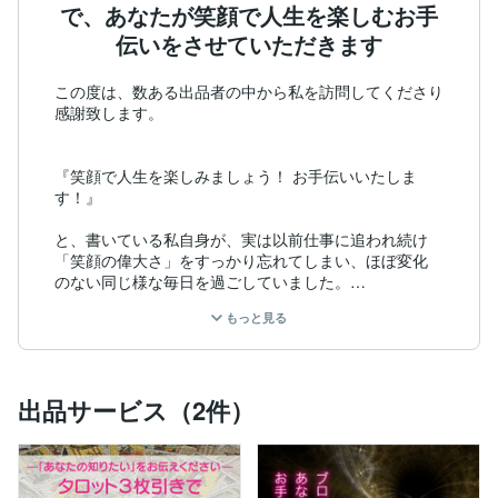
で、あなたが笑顔で人生を楽しむお手
伝いをさせていただきます
この度は、数ある出品者の中から私を訪問してくださり

感謝致します。

『笑顔で人生を楽しみましょう！ お手伝いいたしま
す！』

と、書いている私自身が、実は以前仕事に追われ続け

「笑顔の偉大さ」をすっかり忘れてしまい、ほぼ変化

のない同じ様な毎日を過ごしていました。

その単調な人生に刺激を与えてくれたのがヒーリング

もっと見る
との出会いです。

元々興味はあったものの、知識も無くなんだかピン

出品サービス（2件）
とこない...　そんな何だかフワフワとしたイメージ...

しかし、ヒーリングへのイメージはある事をキッカケに

一気に目覚めることとなりました。
