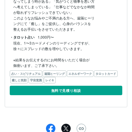
す。

なってしまう時がある」「気がつくと物事を悪い方

へ考えてしまっている」「仕事などでなかなか時間

が取れずリフレッシュできていない」

笑顔はポジティブエネルギーであり、そのエネルギー

このようなお悩みやご不満のある方へ、遠隔ヒーリ

は周りの人へも伝染します。

ングにて「癒し」をご提供し、心身のバランスを

整えるお手伝いをさせていただきます。
ご縁があり繋がってくださる方々へ、こんな時代

・タロット占い
1,000円〜
だからこそ少しでも笑顔で人生を楽しんでいただけ

現在、1〜3カードメインのリーディングですが、

ますよう、遠隔ヒーリングにて誠心誠意お手伝いを

徐々にスプレッドの数を増やしていきます。

させていただき、その結果「笑顔の人」がどんどん

増えていき、周りの人達にたくさん伝染（伝播）

※結果をお伝えするのにお時間をいただく場合が

していけば嬉しいなと思っております。

御座います、ご了承下さい。
素敵なご縁を楽しみにお待ちしております。

占い・スピリチュアル
遠隔ヒーリング
エネルギーワーク
タロットカード
どうぞよろしくお願い致します。

癒しと笑顔
宇宙意識
レイキ
無料で見積り相談
※遠隔ヒーリングを得意としておりますが、

　タロットなどの占い／リーディング等のご提供も

　しております。

※ご質問、ご要望等ございましたらどうぞご遠慮なく

　お声がけ下さい。