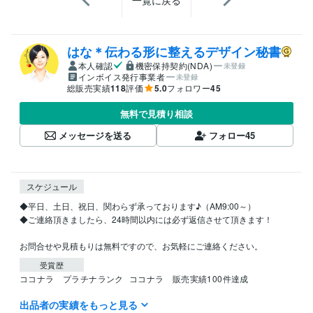
はな＊伝わる形に整えるデザイン秘書
本人確認
機密保持契約(NDA)
未登録
インボイス発行事業者
未登録
総販売実績
118
評価
5.0
フォロワー
45
無料で見積り相談
メッセージを送る
フォロー
45
スケジュール
◆平日、土日、祝日、関わらず承っております♪（AM9:00～）

◆ご連絡頂きましたら、24時間以内には必ず返信させて頂きます！

お問合せや見積もりは無料ですので、お気軽にご連絡ください。
受賞歴
ココナラ　プラチナランク
ココナラ　販売実績100件達成
出品者の実績をもっと見る
ビジネス・クリエイティブツール