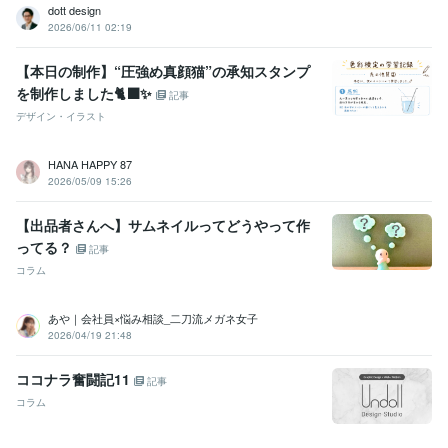
dott design
2026/06/11 02:19
【本日の制作】“圧強め真顔猫”の承知スタンプ
を制作しました🐈‍⬛✨
記事
デザイン・イラスト
HANA HAPPY 87
2026/05/09 15:26
【出品者さんへ】サムネイルってどうやって作
ってる？
記事
コラム
あや｜会社員×悩み相談_二刀流メガネ女子
2026/04/19 21:48
ココナラ奮闘記11
記事
コラム