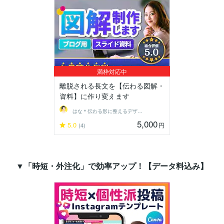
満枠対応中
離脱される長文を【伝わる図解・
資料】に作り変えます
はな＊伝わる形に整えるデザイン秘書
5,000
5.0
円
(4)
▼「時短・外注化」で効率アップ！【データ料込み】