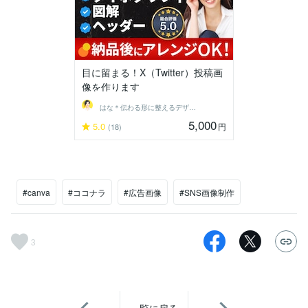
目に留まる！X（Twitter）投稿画
像を作ります
はな＊伝わる形に整えるデザイン秘書
5,000
5.0
円
(18)
#canva
#ココナラ
#広告画像
#SNS画像制作
3
一覧に戻る