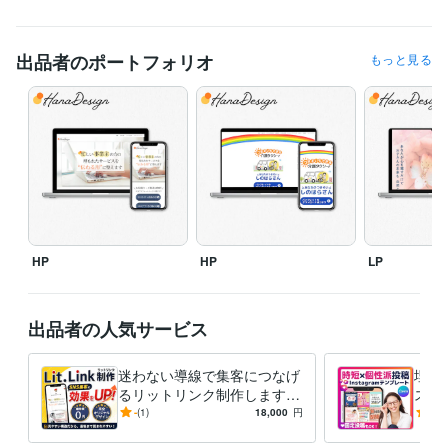
Canva:3年
PowerPoint:4年
Excel:6年
Google スプレッドシート:2年
Word:4年
ChatGPT:2年
Perplexity AI:2年
出品者のポートフォリオ
もっと見る
その他ツール
GoogleForm:1年
得意分野
Web制作・HP作成・EC構築
ココナラサムネイル・ヘッダー
Instag
ramテンプレート
X投稿画像・テンプレート・ヘッダー画像
Instagra
m投稿画像
ブログ・スライド資料
サムネイル・バナー・リッチメニ
ュー
Kindle本表紙
印刷物（チラシ・パンフレット・名刺）
ヘッダー
サムネイル
バナー
Instagram
ブログ
図解
資料
チラシ
パンフレット
名刺
HP
HP
LP
出品者の人気サービス
迷わない導線で集客につなげ
埋も
るリットリンク制作します
スタ
ただのリンク集で終わらせ
★デ
-
(1)
18,000
円
5.0
ず、“伝わる順番”に整理しま
効率