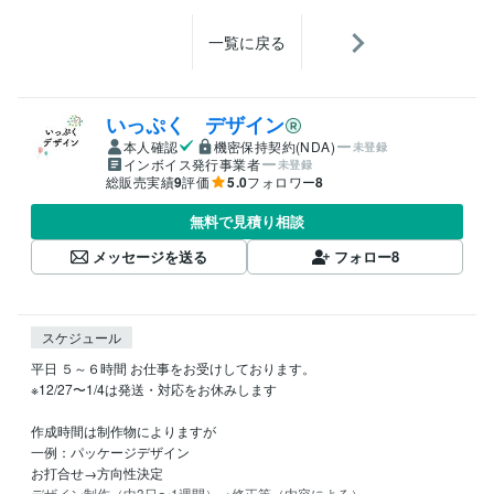
一覧に戻る
いっぷく デザイン
本人確認
機密保持契約(NDA)
未登録
インボイス発行事業者
未登録
総販売実績
9
評価
5.0
フォロワー
8
無料で見積り相談
メッセージを送る
フォロー
8
スケジュール
平日 ５～６時間 お仕事をお受けしております。

※12/27〜1/4は発送・対応をお休みします

作成時間は制作物によりますが

一例：パッケージデザイン

お打合せ→方向性決定

デザイン制作（中3日〜1週間）→修正等（内容による）
