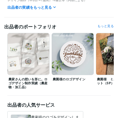
→入稿（印刷を除く）

出品者の実績をもっと見る
こちらで約2週間〜1ヶ月の案件が多いですが

お急ぎの案件についてはお気軽にご相談くださいませ。
経験職種
出品者のポートフォリオ
もっと見る
デザイナー / グラフィックデザイナー
経験年数 : 25年
ビジネス・クリエイティブツール
Adobe Photoshop:25年
Adobe Illustrator:25年
得意分野
デザイン制作
地域の特産品　パッケージ、ロゴ等
スポーツ関連のパ
ンフレット、チケット等
展示ブースのデザイン
幼稚園、保育園関連
のパンフレット
飲食店
農家
IT関連会社
幼稚園
保育園
サッカー
野球
観光
ショッピングセンター
農家さんの想いを形に。ロ
農園様のロゴデザイン
農園様 ミニ
ゴデザイン制作実績（農産
ット（5P）
学歴
物・加工品）
大阪コミュニケーションアート専門学校
1996年3月 ~ 2000年2月
出品者の人気サービス
農家様のロゴをデザインしま