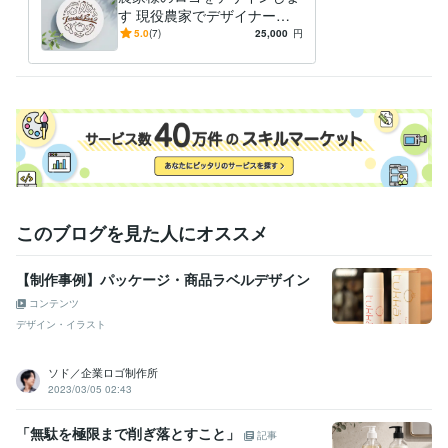
す 現役農家でデザイナー！
農家様のお役に立ちたい!
5.0
(7)
25,000
円
このブログを見た人にオススメ
【制作事例】パッケージ・商品ラベルデザイン
コンテンツ
デザイン・イラスト
ソド／企業ロゴ制作所
2023/03/05 02:43
「無駄を極限まで削ぎ落とすこと」
記事