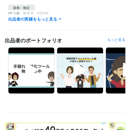
資格・検定
FP３級
取得年 : 2023年
出品者の実績をもっと見る
ITパスポート
取得年 : 2018年
ITパスポート
取得年 : 2015年
普通自動車第一種運転免許
取得年 : 2011年
出品者のポートフォリオ
もっと見る
ビジネス・クリエイティブツール
Excel:10年
Google スプレッドシート:5年
Google スライド:5年
Google ドキュメント:5年
PowerPoint:10年
Word:10年
ChatGPT:3年
Perplexity AI:1年
Filmora:1年
Vyond:2年
得意分野
動画編集・映像制作
ビジネスアニメーション動画
サービス紹介
ビジネスアニメ
会社紹介
マーケティング
営業
セールス
ビジネス
アニメ
学歴
桃山学院大学
2008年3月 ~ 2012年2月