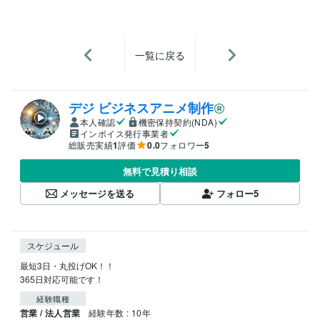
一覧に戻る
デジ ビジネスアニメ制作
本人確認
機密保持契約(NDA)
インボイス発行事業者
総販売実績
1
評価
0.0
フォロワー
5
無料で見積り相談
メッセージを送る
フォロー
5
スケジュール
最短3日・丸投げOK！！

365日対応可能です！
経験職種
営業 / 法人営業
経験年数 : 10年