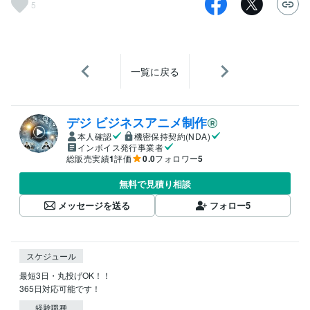
5
一覧に戻る
デジ ビジネスアニメ制作
本人確認
機密保持契約(NDA)
インボイス発行事業者
総販売実績
1
評価
0.0
フォロワー
5
無料で見積り相談
メッセージを送る
フォロー
5
スケジュール
最短3日・丸投げOK！！

365日対応可能です！
経験職種