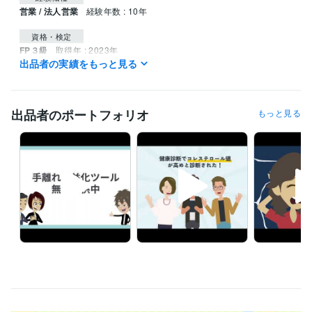
営業 / 法人営業
経験年数 : 10年
資格・検定
FP３級
取得年 : 2023年
出品者の実績をもっと見る
ITパスポート
取得年 : 2018年
ITパスポート
取得年 : 2015年
普通自動車第一種運転免許
取得年 : 2011年
出品者のポートフォリオ
もっと見る
ビジネス・クリエイティブツール
Excel:10年
Google スプレッドシート:5年
Google スライド:5年
Google ドキュメント:5年
PowerPoint:10年
Word:10年
ChatGPT:3年
Perplexity AI:1年
Filmora:1年
Vyond:2年
得意分野
動画編集・映像制作
ビジネスアニメーション動画
サービス紹介
ビジネスアニメ
会社紹介
マーケティング
営業
セールス
ビジネス
アニメ
学歴
桃山学院大学
2008年3月 ~ 2012年2月