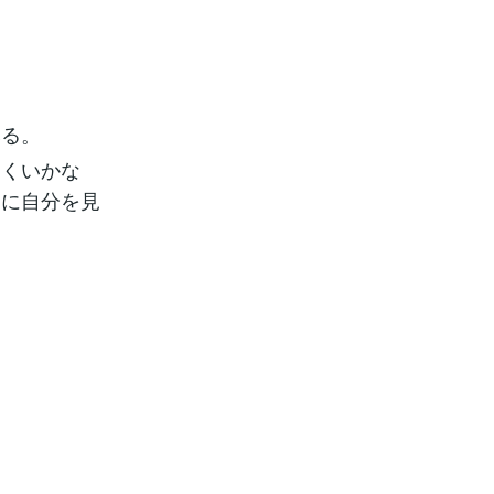
みる。
まくいかな
的に自分を見