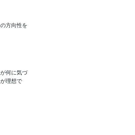
めの方向性を
分が何に気づ
のが理想で