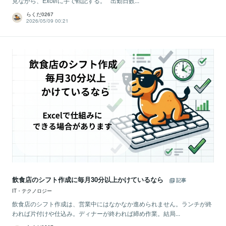
見ながら、Excelに手で転記する。 出勤日数...
らくだ0267
2026/05/09 00:21
飲食店のシフト作成に毎月30分以上かけているなら
記事
IT・テクノロジー
飲食店のシフト作成は、営業中にはなかなか進められません。ランチが終
われば片付けや仕込み。ディナーが終われば締め作業。結局...