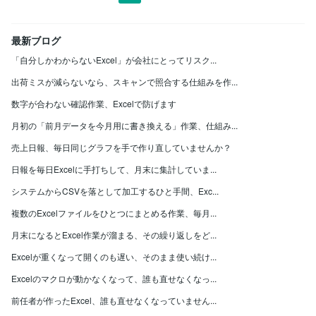
最新ブログ
「自分しかわからないExcel」が会社にとってリスク...
出荷ミスが減らないなら、スキャンで照合する仕組みを作...
数字が合わない確認作業、Excelで防げます
月初の「前月データを今月用に書き換える」作業、仕組み...
売上日報、毎日同じグラフを手で作り直していませんか？
日報を毎日Excelに手打ちして、月末に集計していま...
システムからCSVを落として加工するひと手間、Exc...
複数のExcelファイルをひとつにまとめる作業、毎月...
月末になるとExcel作業が溜まる、その繰り返しをど...
Excelが重くなって開くのも遅い、そのまま使い続け...
Excelのマクロが動かなくなって、誰も直せなくなっ...
前任者が作ったExcel、誰も直せなくなっていません...