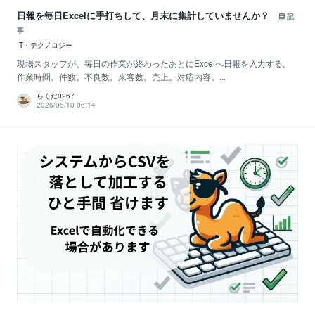
日報を毎日Excelに手打ちして、月末に集計していませんか？
記
事
IT・テクノロジー
現場スタッフが、毎日の作業が終わったあとにExcelへ日報を入力する。
作業時間。件数。不良数。来客数。売上。対応内容。...
らくだ0267
2026/05/10 06:14