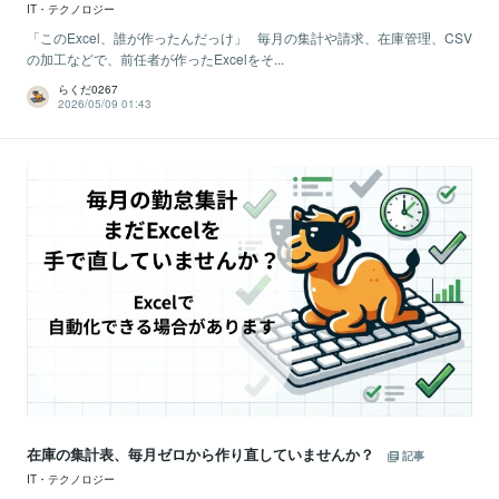
IT・テクノロジー
「このExcel、誰が作ったんだっけ」 毎月の集計や請求、在庫管理、CSV
の加工などで、前任者が作ったExcelをそ...
らくだ0267
2026/05/09 01:43
在庫の集計表、毎月ゼロから作り直していませんか？
記事
IT・テクノロジー