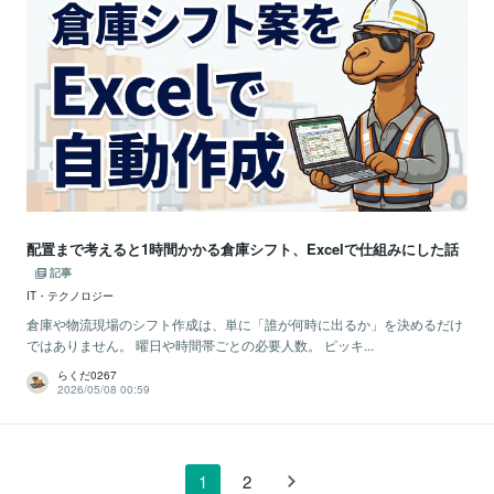
配置まで考えると1時間かかる倉庫シフト、Excelで仕組みにした話
記事
IT・テクノロジー
倉庫や物流現場のシフト作成は、単に「誰が何時に出るか」を決めるだけ
ではありません。 曜日や時間帯ごとの必要人数。 ピッキ...
らくだ0267
2026/05/08 00:59
1
2