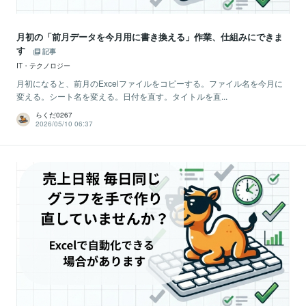
月初の「前月データを今月用に書き換える」作業、仕組みにできま
す
記事
IT・テクノロジー
月初になると、前月のExcelファイルをコピーする。ファイル名を今月に
変える。シート名を変える。日付を直す。タイトルを直...
らくだ0267
2026/05/10 06:37