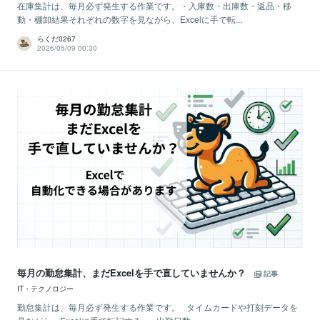
在庫集計は、毎月必ず発生する作業です。・入庫数・出庫数・返品・移
動・棚卸結果それぞれの数字を見ながら、Excelに手で転...
らくだ0267
2026/05/09 00:30
毎月の勤怠集計、まだExcelを手で直していませんか？
記事
IT・テクノロジー
勤怠集計は、毎月必ず発生する作業です。 タイムカードや打刻データを