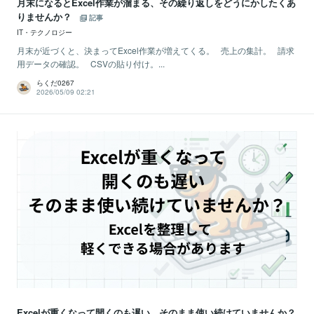
月末になるとExcel作業が溜まる、その繰り返しをどうにかしたくあ
りませんか？
記事
IT・テクノロジー
月末が近づくと、決まってExcel作業が増えてくる。 売上の集計。 請求
用データの確認。 CSVの貼り付け。...
らくだ0267
2026/05/09 02:21
Excelが重くなって開くのも遅い、そのまま使い続けていませんか？