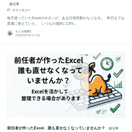
記事
IT・テクノロジー
毎月使っていたExcelのボタンが、ある日突然動かなくなる。 昨日までは
普通に使えていた。 いつもの場所にCSV...
らくだ0267
2026/05/09 01:52
前任者が作ったExcel、誰も直せなくなっていませんか？
記事