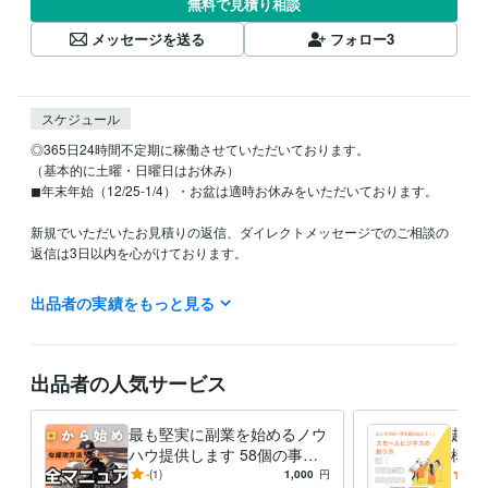
無料で見積り相談
メッセージを送る
フォロー
3
スケジュール
◎365日24時間不定期に稼働させていただいております。

（基本的に土曜・日曜日はお休み）

◼︎年末年始（12/25-1/4）・お盆は適時お休みをいただいております。

新規でいただいたお見積りの返信、ダイレクトメッセージでのご相談の
返信は3日以内を心がけております。

どうぞよろしくお願いいたします！
出品者の実績をもっと見る
得意分野
コンサルティング・士業
事業開発・構築
出品者の人気サービス
最も堅実に副業を始めるノウ
超堅
ハウ提供します 58個の事業
構築
を作ってきた企業家が教え
さな
-
(1)
1,000
円
5.0