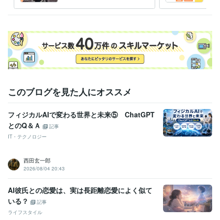
る！正しい副業の始め方！
ネス
このブログを見た人にオススメ
フィジカルAIで変わる世界と未来⑤ ChatGPT
とのQ＆Ａ
記事
IT・テクノロジー
西田玄一郎
2026/08/04 20:43
AI彼氏との恋愛は、実は長距離恋愛によく似て
いる？
記事
ライフスタイル