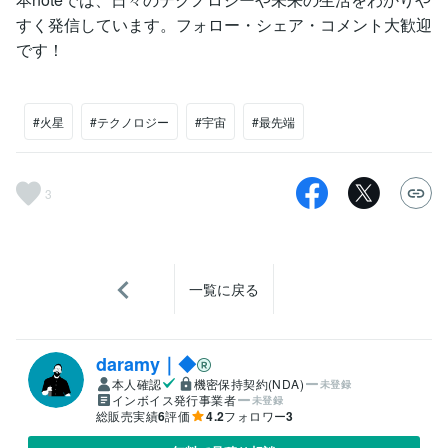
すく発信しています。フォロー・シェア・コメント大歓迎
です！
#火星
#テクノロジー
#宇宙
#最先端
3
一覧に戻る
daramy｜◆
本人確認
機密保持契約(NDA)
未登録
インボイス発行事業者
未登録
総販売実績
6
評価
4.2
フォロワー
3