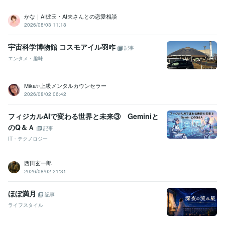
かな｜AI彼氏・AI夫さんとの恋愛相談
2026/08/03 11:18
宇宙科学博物館 コスモアイル羽咋
記事
エンタメ・趣味
Mika✨上級メンタルカウンセラー
2026/08/02 06:42
フィジカルAIで変わる世界と未来③ Geminiと
のQ＆Ａ
記事
IT・テクノロジー
西田玄一郎
2026/08/02 21:31
ほぼ満月
記事
ライフスタイル