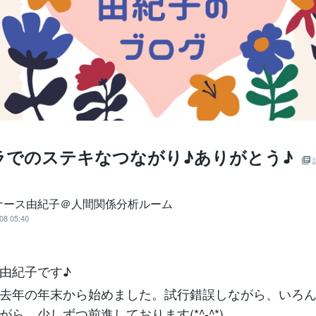
ラでのステキなつながり♪ありがとう♪
ナース由紀子＠人間関係分析ルーム
08 05:40
由紀子です♪
去年の年末から始めました。試行錯誤しながら、いろ
ら、少しずつ前進しております(*^-^*)