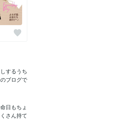
話しするうち
んのブログで
の命日もちょ
たくさん持て