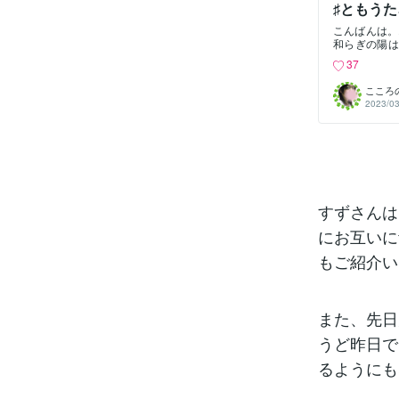
♯ともうた
こんばんは。
和らぎの陽は
また新しい一
37
すみましょう
の夕方のこと
こころ
さんよりお父
2023/03
になる直前に
息子さんとお
末に息を引き
コールしてく
と近況報告メ
から…。また
たしわたし
よ。」 ここ
すずさんは
個人連絡先を
してくれてあ
にお互いに
この番号から
もご紹介い
の笑う声にそ
ました。 「
たよ。」私か
を閉じればす
また、先日
うど昨日で
るようにも