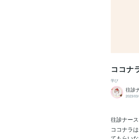
ココナ
学び
往診
2023/03/
往診ナース
ココナラは
てもらいなが