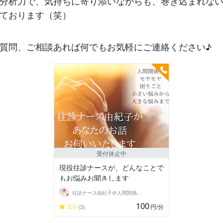
分析力で、気持ちに寄り添いながらも、巻き込まれな
ております（笑）
質問、ご相談あれば何でもお気軽にご連絡ください♪
受付休止中
現役往診ナースが、どんなことで
もお悩みお聞きします
往診ナース由紀子＠人間関係分析ルーム
100
3.0
円
/分
(3)