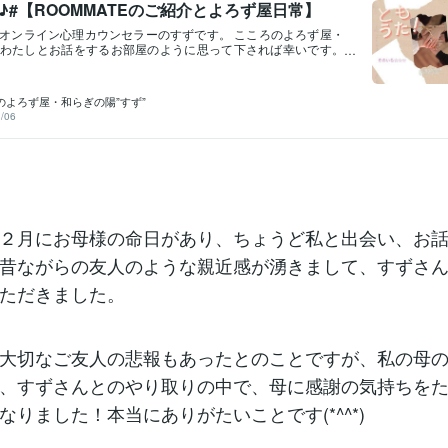
♪#【ROOMMATEのご紹介とよろず屋日常】
オンライン心理カウンセラーのすずです。 こころのよろず屋・
わたしとお話をするお部屋のように思って下されば幸いです。
週間が始まりましたね。こんどのお休みまで楽しみ胸に抱きす
。 本日はよろず屋新聞ではなく、大切な日常を綴ります。 昨日
。懐かしい名前から着信アリ。でも、ご本人ではなくて。息子
のよろず屋・和らぎの陽”すず”
様の最期のメッセージが届きました。とは言ってもお亡くなり
/06
私宛てに伝言があったという訳ではなく。説明をすると、この
父様はわたしが元努めていた職場友達だったのです。先週２月
取り、息子さん（友人）はお父様の携帯を解約する前に最期に
れたのです。 後悔が瞬間、押し寄せました。昨年２月にお父様
ールをしてそれがまさか最期の会話になると思っていなかった
次があると思ってました。 ラストメール：「孫もたくさん出来
もまだまだ頑張らねばなりません。すずも元気に頑張るんだ
でわたしはその優しさに感動しました。なぜなら、彼はわたしの
２月にお母様の命日があり、ちょうど私と出会い、お
知っていたからです。「連絡が遅れてごめんな。親父と仲良く
りがとう。退職してからは、連絡先は厳選してたみたいだから
昔ながらの友人のような親近感が湧きまして、すずさ
かけたよ。」 そう言って笑うかつての職場の友人の声はお父様
ただきました。
っくりになって落ち着いて話しのできる優しい大人になってい
mailは大切に保管するね。いま、ふたりぶんの声、わたしに届い
らは一言。 “こころのなか手をふった さよならじゃなくて、目
ぐに会
大切なご友人の悲報もあったとのことですが、私の母
、すずさんとのやり取りの中で、母に感謝の気持ちを
なりました！本当にありがたいことです(*^^*)