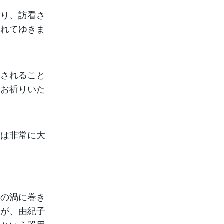
たり、訪看さ
流れてゆきま
残されること
をお祈りいた
胆は非常に大
。
情の渦に巻き
すが、由紀子