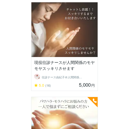
現役往診ナースが人間関係のモヤ
モヤスッキリさせます
往診ナース由紀子＠人間関係分析ルーム
5,000
5.0
円
(16)