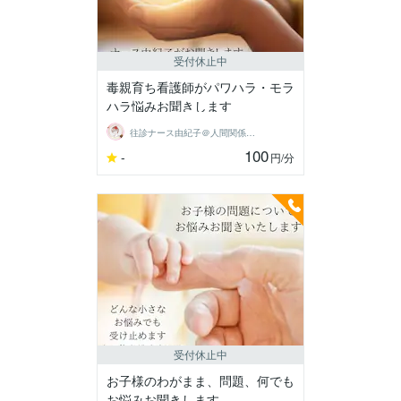
受付休止中
毒親育ち看護師がパワハラ・モラ
ハラ悩みお聞きします
往診ナース由紀子＠人間関係分析ルーム
100
-
円
/分
受付休止中
お子様のわがまま、問題、何でも
お悩みお聞きします