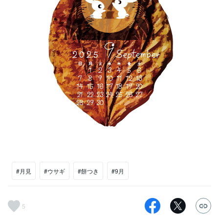
#月見
#ウサギ
#餅つき
#9月
5