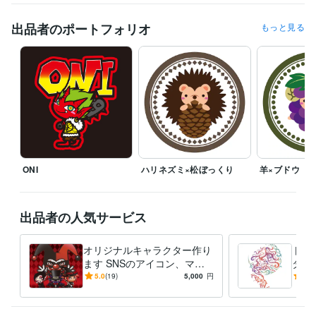
出品者のポートフォリオ
もっと見る
ONI
ハリネズミ×松ぼっくり
羊×ブドウ
出品者の人気サービス
オリジナルキャラクター作り
トラ
ます SNSのアイコン、マス
タト
コット、ゲーム用のキャラク
エン
5.0
(19)
5,000
円
5.0
ターに