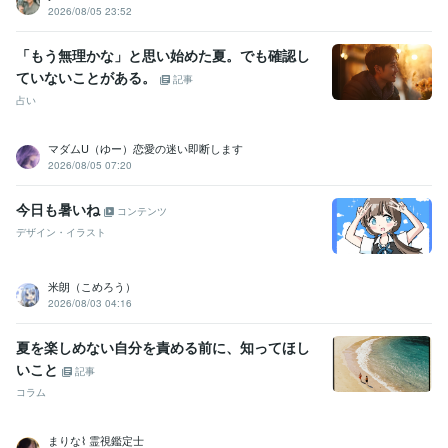
2026/08/05 23:52
「もう無理かな」と思い始めた夏。でも確認し
ていないことがある。
記事
占い
マダムU（ゆー）恋愛の迷い即断します
2026/08/05 07:20
今日も暑いね
コンテンツ
デザイン・イラスト
米朗（こめろう）
2026/08/03 04:16
夏を楽しめない自分を責める前に、知ってほし
いこと
記事
コラム
まりな⌇ 霊視鑑定士