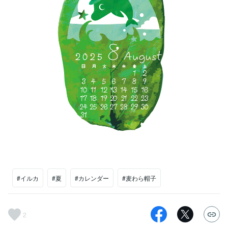
#イルカ
#夏
#カレンダー
#麦わら帽子
2