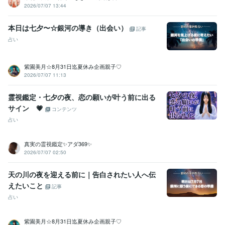
2026/07/07 13:44
本日は七夕〜☆銀河の導き（出会い）
記事
占い
紫園美月☆8月31日迄夏休み企画親子♡
2026/07/07 11:13
霊視鑑定・七夕の夜、恋の願いが叶う前に出る
サイン 💗
コンテンツ
占い
真実の霊視鑑定✨アダ369✨
2026/07/07 02:50
天の川の夜を迎える前に｜告白されたい人へ伝
えたいこと
記事
占い
紫園美月☆8月31日迄夏休み企画親子♡