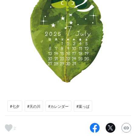
#七夕
#天の川
#カレンダー
#葉っぱ
2