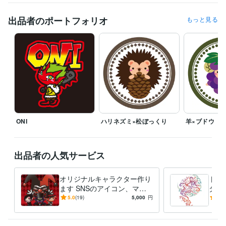
出品者のポートフォリオ
もっと見る
ONI
ハリネズミ×松ぼっくり
羊×ブドウ
出品者の人気サービス
オリジナルキャラクター作り
トラ
ます SNSのアイコン、マス
タト
コット、ゲーム用のキャラク
エン
5.0
(19)
5,000
円
5.0
ターに