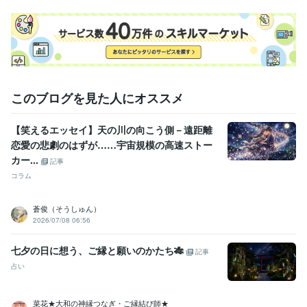
このブログを見た人にオススメ
【笑えるエッセイ】天の川の向こう側－遠距離
恋愛の悲劇のはずが……宇宙規模の高速ストー
カー...
記事
コラム
蒼俊（そうしゅん）
2026/07/08 06:56
七夕の日に想う、ご縁と願いのかたち🎋
記事
占い
菜花★大和の神縁つなぎ・ご縁結び師★