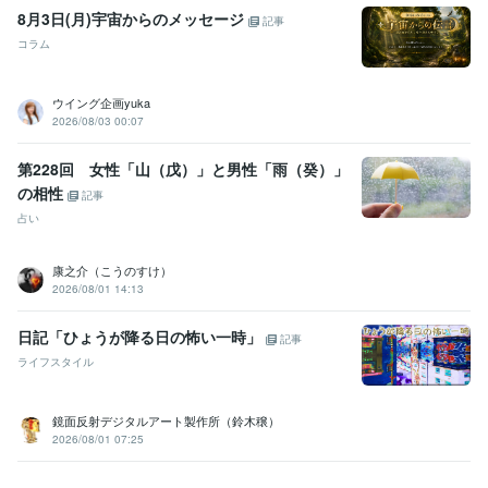
8月3日(月)宇宙からのメッセージ
記事
コラム
ウイング企画yuka
2026/08/03 00:07
第228回 女性「山（戊）」と男性「雨（癸）」
の相性
記事
占い
康之介（こうのすけ）
2026/08/01 14:13
日記「ひょうが降る日の怖い一時」
記事
ライフスタイル
鏡面反射デジタルアート製作所（鈴木穣）
2026/08/01 07:25