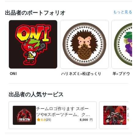
出品者のポートフォリオ
もっと見る
ONI
ハリネズミ×松ぼっくり
羊×ブドウ
出品者の人気サービス
チームロゴ作ります スポー
オリ
ツやeスポーツチーム、クラ
ます
ブ、サークル等に
コッ
5.0
(25)
8,000
円
5.0
ター