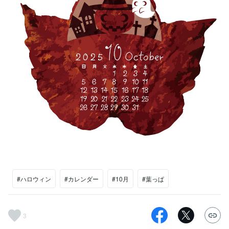
#ハロウィン
#カレンダー
#10月
#葉っぱ
3