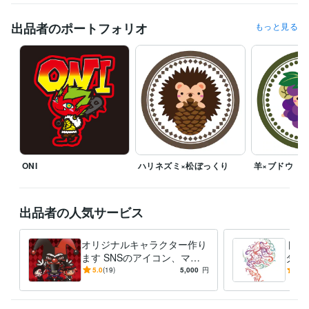
出品者のポートフォリオ
もっと見る
ONI
ハリネズミ×松ぼっくり
羊×ブドウ
出品者の人気サービス
オリジナルキャラクター作り
トラ
ます SNSのアイコン、マス
タト
コット、ゲーム用のキャラク
エン
5.0
(19)
5,000
円
5.0
ターに