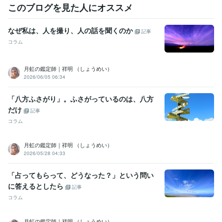
独立・法人経営
2013年6月 ~ 現在
このブログを見た人にオススメ
受賞歴
なぜ私は、人を撮り、人の話を聞くのか
プラチナランク認定
シルバーランク認定
レギュラーランク認定
記事
コラム
資格・検定
産業カウンセラー
取得年 : 2007年
運行管理者
取得年 : 2023年
月虹の鑑定師｜祥明 （しょうめい）
2026/06/05 06:34
第二級陸上無線技術士
取得年 : 2021年
第三級総合無線通信士
取得年 : 2021年
「八方ふさがり」。ふさがっているのは、八方
小型船舶操縦士
取得年 : 2004年
食品衛生責任者
取得年 : 2019年
だけ
記事
コラム
ビジネス・クリエイティブツール
Wix:2年
WordPress:10年
Excel:20年
Google スプレッドシート:10年
月虹の鑑定師｜祥明 （しょうめい）
Keynote:8年
Numbers:8年
Pages:8年
PowerPoint:20年
Word:20年
2026/05/28 04:33
BASE:5年
ChatGPT:2年
Adobe Firefly:0年
Adobe Photoshop:20年
Lightroom:15年
Adobe Premiere Pro:15年
Adobe Illustrator:10年
「占ってもらって、どうなった？」という問い
Figma:5年
Cubase:3年
に答えるとしたら
記事
得意分野
コラム
占い
タロット占い
IT相談・システム開発
PM/PMO
月虹の鑑定師｜祥明 （しょうめい）