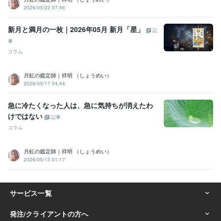
2026/05/22 07:46
学歴
東京理科大学
1996年3月 ~ 2000年2月
新月と満月の一枚｜2026年05月 新月「星」
記
事
コラム
月虹の鑑定師｜祥明 （しょうめい）
2026/05/17 04:44
急に冷たくなった人は、急に気持ちが消えたわ
けではない
記事
コラム
月虹の鑑定師｜祥明 （しょうめい）
2026/05/15 01:17