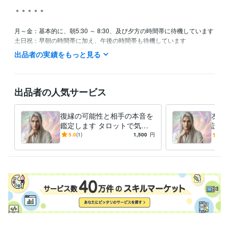
＊＊＊＊＊

月～金：基本的に、朝5:30 ～ 8:30、及び夕方の時間帯に待機しています

土日祝：早朝の時間帯に加え、午後の時間帯も待機しています

　※日によって若干前後する場合があります

出品者の実績をもっと見る
　※待機時間の詳細は、随時スケジュール更新します

■待機中は、すぐに対応可能です

■待機していないときは、メッセージにてご連絡いただければ改めてご対
出品者の人気サービス
応します

復縁の可能性と相手の本音を
友達
経験職種
鑑定します タロットで気持
読む
クリエイター / 写真家・カメラマン
経験年数 : 14年
ちと状況の整理、そして今後
期待
5.0
(1)
1,500
円
5.0
ゲーム / ゲームプログラマー
経験年数 : 15年
の流れを読み解きます
答え
ゲーム / ゲームプロデューサー・ディレクター・プランナー
経験年
数 : 15年
PM・PO・ディレクター / プロジェクトマネージャー
経験年数 : 14
年
ライフスタイル・その他 / カウンセラー・コーチ
経験年数 : 14年
職歴
某ゲームソフト開発会社
1981年9月 ~ 2013年6月