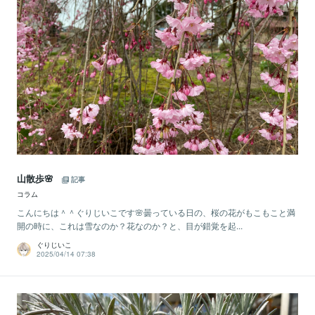
山散歩🌸
記事
コラム
こんにちは＾＾ぐりじいこです🌸曇っている日の、桜の花がもこもこと満
開の時に、これは雪なのか？花なのか？と、目が錯覚を起...
ぐりじいこ
2025/04/14 07:38