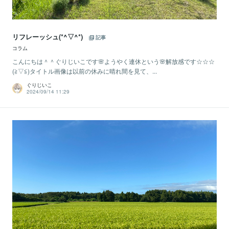
リフレーッシュ(*^▽^*)
記事
コラム
こんにちは＾＾ぐりじいこです🌸ようやく連休という🌸解放感です☆☆☆
(≧▽≦)タイトル画像は以前の休みに晴れ間を見て、...
ぐりじいこ
2024/09/14 11:29