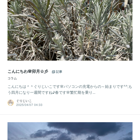
こんにちわ🌸卯月☆彡
記事
コラム
こんにちは＾＾ぐりじいこです🌸パソコンの充電からの～始まりです^^;も
う四月になり一週間ですね♪春です🌸繁忙期を乗り...
ぐりじいこ
2025/04/07 04:33