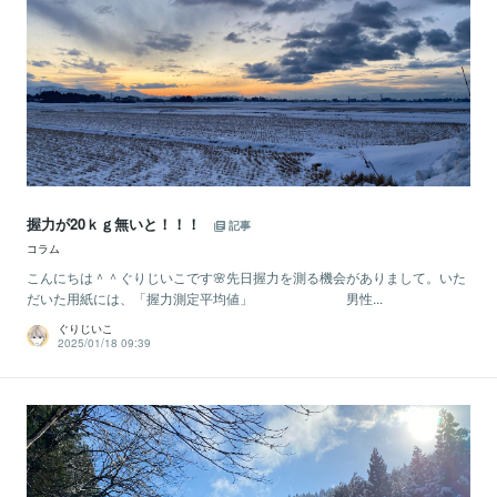
握力が20ｋｇ無いと！！！
記事
コラム
こんにちは＾＾ぐりじいこです🌸先日握力を測る機会がありまして。いた
だいた用紙には、「握力測定平均値」 男性...
ぐりじいこ
2025/01/18 09:39