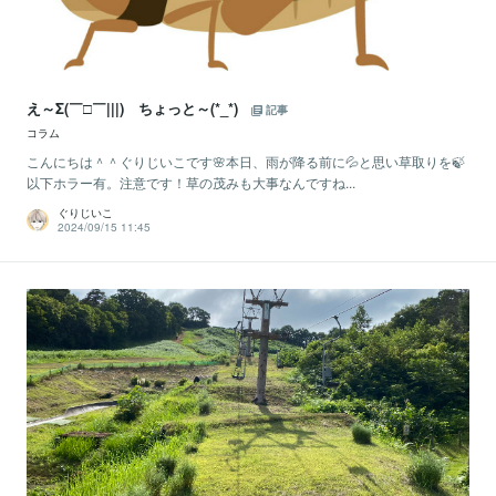
え～Σ(￣□￣|||) ちょっと～(*_*)
記事
コラム
こんにちは＾＾ぐりじいこです🌸本日、雨が降る前に💦と思い草取りを🍃
以下ホラー有。注意です！草の茂みも大事なんですね...
ぐりじいこ
2024/09/15 11:45