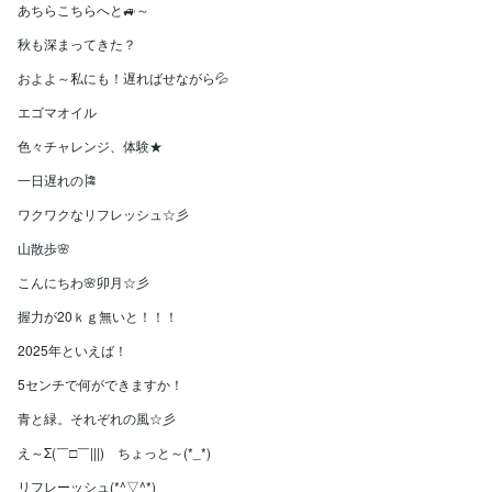
あちらこちらへと🚙～
秋も深まってきた？
およよ～私にも！遅ればせながら💦
エゴマオイル
色々チャレンジ、体験★
一日遅れの🎏
ワクワクなリフレッシュ☆彡
山散歩🌸
こんにちわ🌸卯月☆彡
握力が20ｋｇ無いと！！！
2025年といえば！
5センチで何ができますか！
青と緑。それぞれの風☆彡
え～Σ(￣□￣|||) ちょっと～(*_*)
リフレーッシュ(*^▽^*)