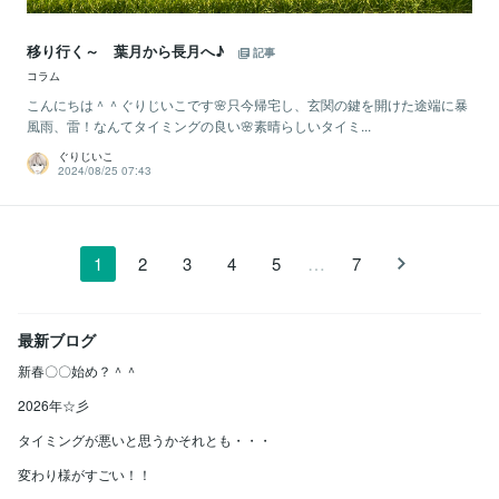
移り行く～ 葉月から長月へ♪
記事
コラム
こんにちは＾＾ぐりじいこです🌸只今帰宅し、玄関の鍵を開けた途端に暴
風雨、雷！なんてタイミングの良い🌸素晴らしいタイミ...
ぐりじいこ
2024/08/25 07:43
…
1
2
3
4
5
7
最新ブログ
新春〇〇始め？＾＾
2026年☆彡
タイミングが悪いと思うかそれとも・・・
変わり様がすごい！！