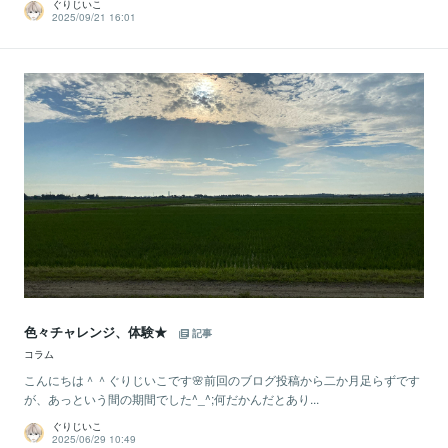
ぐりじいこ
2025/09/21 16:01
色々チャレンジ、体験★
記事
コラム
こんにちは＾＾ぐりじいこです🌸前回のブログ投稿から二か月足らずです
が、あっという間の期間でした^_^;何だかんだとあり...
ぐりじいこ
2025/06/29 10:49