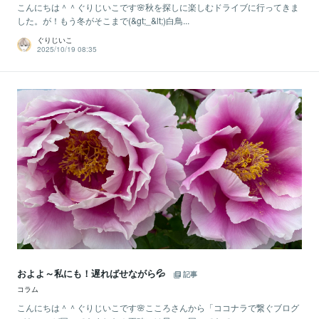
こんにちは＾＾ぐりじいこです🌸秋を探しに楽しむドライブに行ってきま
した。が！もう冬がそこまで(&gt;_&lt;)白鳥...
ぐりじいこ
2025/10/19 08:35
およよ～私にも！遅ればせながら💦
記事
コラム
こんにちは＾＾ぐりじいこです🌸こころさんから「ココナラで繋ぐブログ