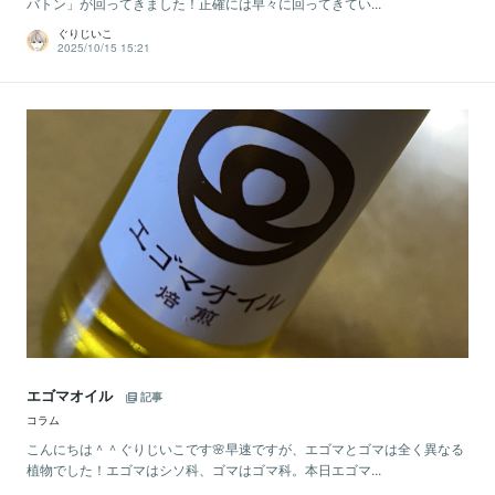
バトン」が回ってきました！正確には早々に回ってきてい...
ぐりじいこ
2025/10/15 15:21
エゴマオイル
記事
コラム
こんにちは＾＾ぐりじいこです🌸早速ですが、エゴマとゴマは全く異なる
植物でした！エゴマはシソ科、ゴマはゴマ科。本日エゴマ...