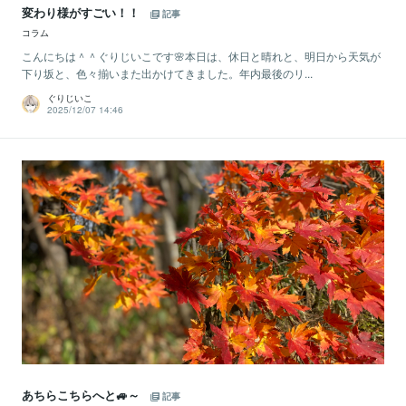
変わり様がすごい！！
記事
コラム
こんにちは＾＾ぐりじいこです🌸本日は、休日と晴れと、明日から天気が
下り坂と、色々揃いまた出かけてきました。年内最後のリ...
ぐりじいこ
2025/12/07 14:46
あちらこちらへと🚙～
記事