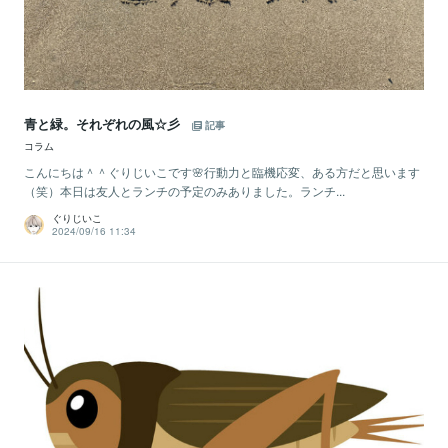
青と緑。それぞれの風☆彡
記事
コラム
こんにちは＾＾ぐりじいこです🌸行動力と臨機応変、ある方だと思います
（笑）本日は友人とランチの予定のみありました。ランチ...
ぐりじいこ
2024/09/16 11:34