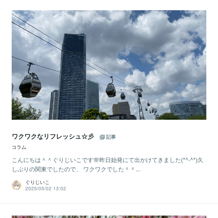
ワクワクなリフレッシュ☆彡
記事
コラム
こんにちは＾＾ぐりじいこです🌸昨日始発にて出かけてきました(*^-^*)久
しぶりの関東でしたので、 ワクワクでした＾＾...
ぐりじいこ
2025/05/02 13:02