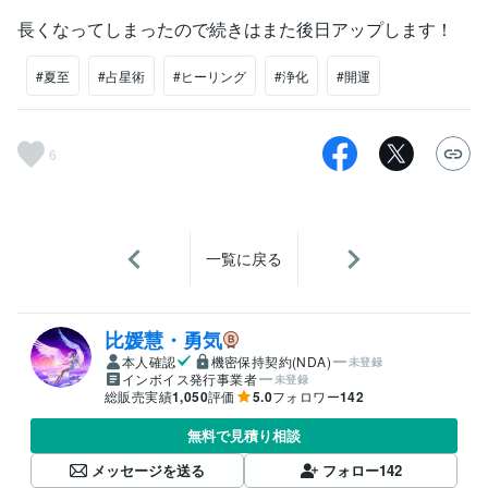
長くなってしまったので続きはまた後日アップします！
#夏至
#占星術
#ヒーリング
#浄化
#開運
6
一覧に戻る
比媛慧・勇気
本人確認
機密保持契約(NDA)
未登録
インボイス発行事業者
未登録
総販売実績
1,050
評価
5.0
フォロワー
142
無料で見積り相談
メッセージを送る
フォロー
142