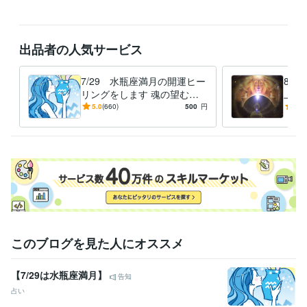
出品者の人気サービス
7/29 水瓶座満月の開運ヒー
8/
リングをします 魂の望む愛
上昇
と豊かさに溢れた未来へステ
自身
5.0
(660)
500
円
5.0
ージアップするヒーリング
し宇
リン
このブログを見た人にオススメ
【7/29は水瓶座満月】
告知
占い