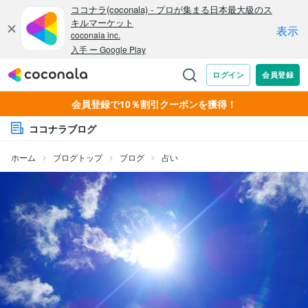
会員登録で10％割引クーポンを獲得！
ココナラブログ
ホーム
ブログトップ
ブログ
占い