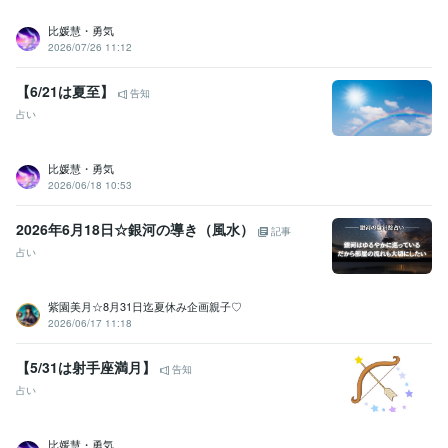
比媛慧・勇気
2026/07/26 11:12
【6/21は夏至】
告知
占い
比媛慧・勇気
2026/06/18 10:53
2026年6月18日☆銀河の導き（風水）
記事
占い
紫園美月☆8月31日迄夏休み企画親子♡
2026/06/17 11:18
【5/31は射手座満月】
告知
占い
比媛慧・勇気