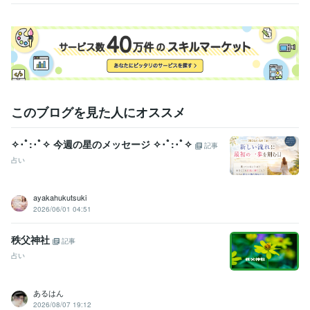
このブログを見た人にオススメ
✧･ﾟ:･ﾟ✧ 今週の星のメッセージ ✧･ﾟ:･ﾟ✧
記事
占い
ayakahukutsuki
2026/06/01 04:51
秩父神社
記事
占い
あるはん
2026/08/07 19:12