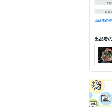
受賞
得意
出品者の
語学
出品者