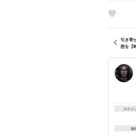
1
引き寄
想を【
スケジ
職