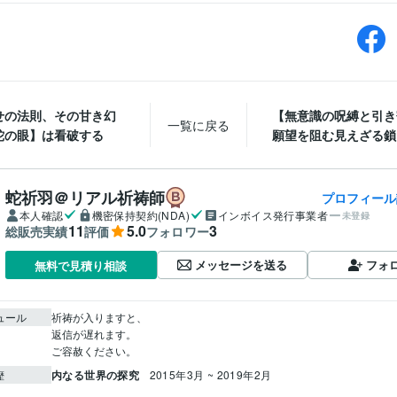
せの法則、その甘き幻
【無意識の呪縛と引き
一覧に戻る
蛇の眼】は看破する
願望を阻む見えざる鎖
蛇祈羽＠リアル祈祷師
プロフィール
本人確認
機密保持契約(NDA)
インボイス発行事業者
未登録
11
5.0
3
総販売実績
評価
フォロワー
メッセージを送る
フォ
無料で見積り相談
ュール
祈祷が入りますと、

返信が遅れます。

ご容赦ください。
内なる世界の探究
2015年3月 ~ 2019年2月
歴