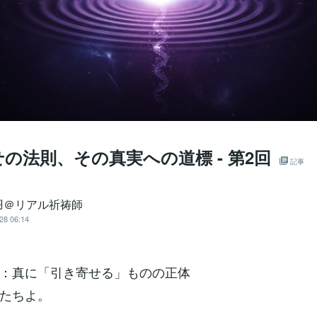
の法則、その真実への道標 - 第2回
記事
羽＠リアル祈祷師
28 06:14
：真に「引き寄せる」ものの正体
たちよ。