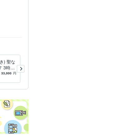
き) 聖な
10時間魂の覚醒祈祷 聖なる
 3時間
蛇の眼で見通します 動画付
たを導き
きの10時間のリアル祈祷
33,000
円
5.0
(1)
100,000
円