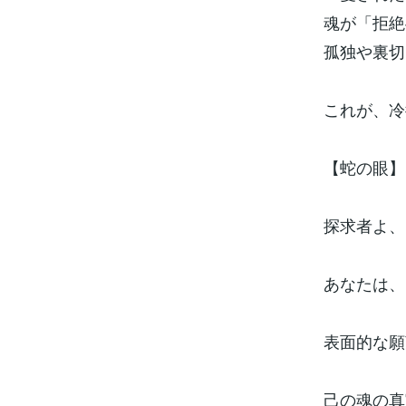
魂が「拒絶
孤独や裏切
これが、冷
【蛇の眼】
探求者よ、
あなたは、
表面的な願
己の魂の真