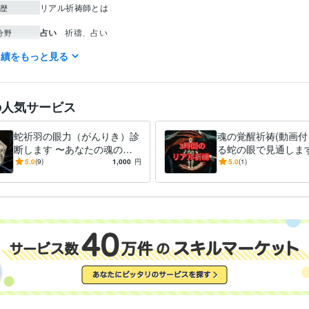
リアル祈祷師とは
歴
占い
祈禱、占い
分野
実績をもっと見る
中国語
日常会話レベル
力
スペイン語
日常会話レベル
英語
日常会話レベル
の人気サービス
蛇祈羽の眼力（がんりき）診
魂の覚醒祈祷(動画付
断します 〜あなたの魂の現
る蛇の眼で見通します
在地、一目で看破します〜
のリアル祈祷であな
5.0
(9)
1,000
円
5.0
(1)
ます