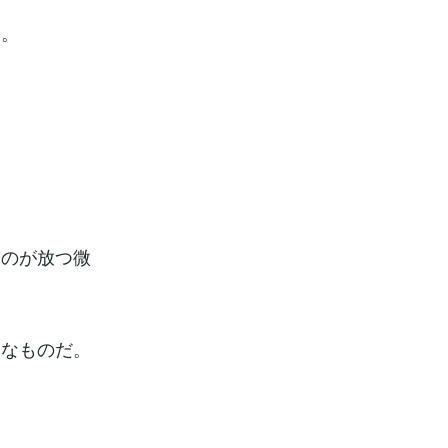
た。
ものが放つ微
うなものだ。