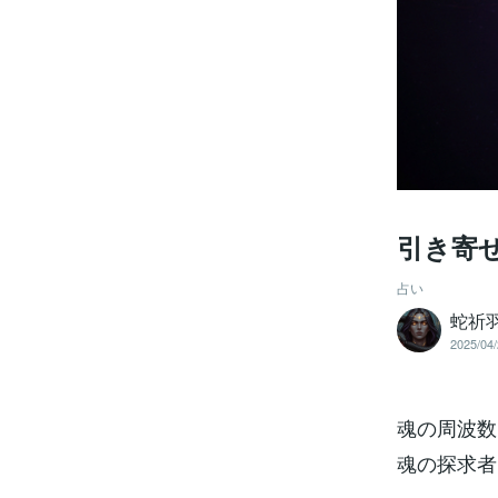
引き寄せ
占い
蛇祈
2025/04/
魂の周波数
魂の探求者