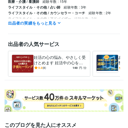
医療・介護 / 看護師
経験年数 : 15年
ライフスタイル・その他 / 占い師
経験年数 : 3年
ライフスタイル・その他 / カウンセラー・コーチ
経験年数 : 2年
ライフスタイル・その他 / アドバイザー
経験年数 : 2年
出品者の実績をもっと見る
資格・検定
マヤ暦アドバイザー
取得年 : 2022年
看護師
取得年 : 1991年
出品者の人気サービス
認定レイキヒーラー
取得年 : 2020年
妊活の心の悩み、やさしく受
あな
けとめます 妊活中の心を整
整え
えて妊娠力アップを目指す
歩踏
5.0
(8)
140
円
/分
5.0
このブログを見た人にオススメ