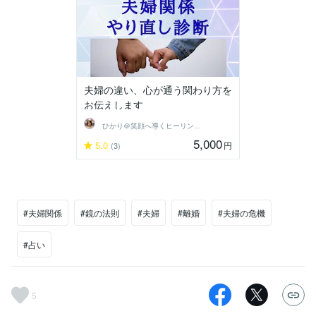
夫婦の違い、心が通う関わり方を
お伝えします
ひかり＠笑顔へ導くヒーリングセラピスト
5,000
5.0
円
(3)
#夫婦関係
#鏡の法則
#夫婦
#離婚
#夫婦の危機
#占い
5