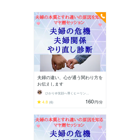
夫婦の違い、心が通う関わり方を
お伝えします
ひかり＠笑顔へ導くヒーリングセラピスト
160
4.8
円
/分
(6)