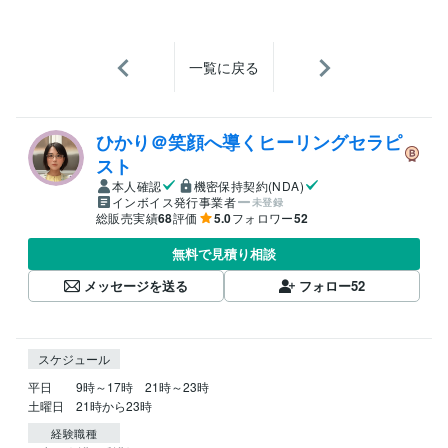
一覧に戻る
ひかり＠笑顔へ導くヒーリングセラピ
スト
本人確認
機密保持契約(NDA)
インボイス発行事業者
未登録
総販売実績
68
評価
5.0
フォロワー
52
無料で見積り相談
メッセージを送る
フォロー
52
スケジュール
平日　　9時～17時　21時～23時

土曜日　21時から23時
経験職種