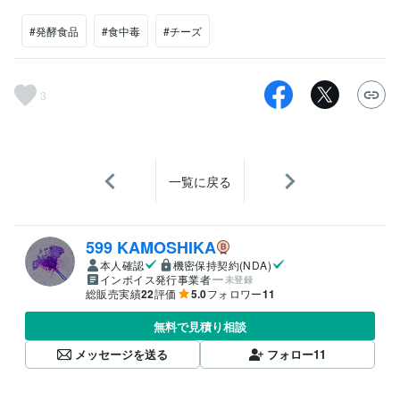
#発酵食品
#食中毒
#チーズ
3
一覧に戻る
599 KAMOSHIKA
本人確認
機密保持契約(NDA)
インボイス発行事業者
未登録
総販売実績
22
評価
5.0
フォロワー
11
無料で見積り相談
メッセージを送る
フォロー
11