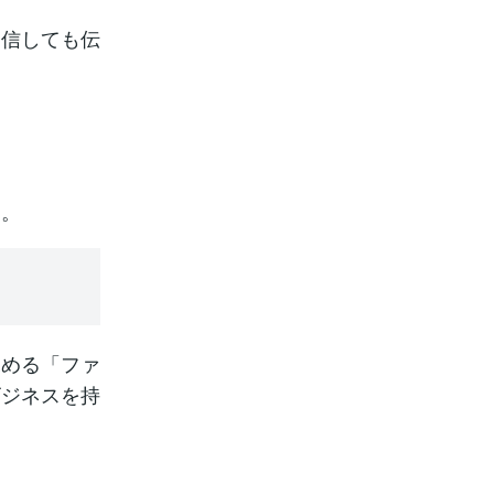
発信しても伝
。
す。
深める「ファ
ビジネスを持