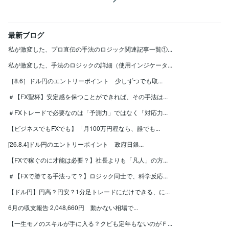
最新ブログ
私が激変した、プロ直伝の手法のロジック関連記事一覧①...
私が激変した、手法のロジックの詳細（使用インジケータ...
［8.6］ドル円のエントリーポイント 少しずつでも取...
＃【FX聖杯】安定感を保つことができれば、その手法は...
＃FXトレードで必要なのは「予測力」ではなく「対応力...
【ビジネスでもFXでも】「月100万円程なら、誰でも...
[26.8.4]ドル円のエントリーポイント 政府日銀...
【FXで稼ぐのに才能は必要？】社長よりも「凡人」の方...
＃【FXで勝てる手法って？】ロジック同士で、科学反応...
【ドル円】円高？円安？1分足トレードにだけできる、に...
6月の収支報告 2,048,660円 動かない相場で...
【一生モノのスキルが手に入る？クビも定年もないのがＦ...