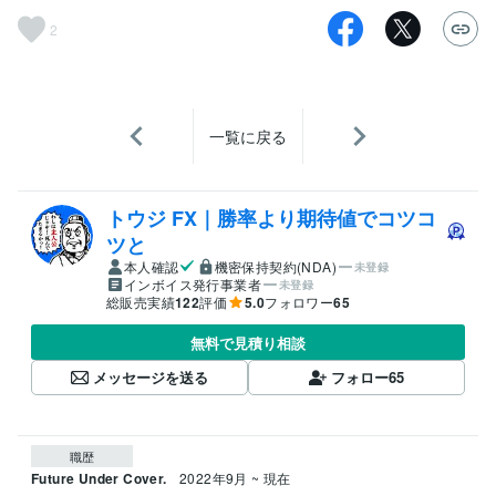
2
一覧に戻る
トウジ FX｜勝率より期待値でコツコ
ツと
本人確認
機密保持契約(NDA)
未登録
インボイス発行事業者
未登録
総販売実績
122
評価
5.0
フォロワー
65
無料で見積り相談
メッセージを送る
フォロー
65
職歴
Future Under Cover.
2022年9月 ~ 現在