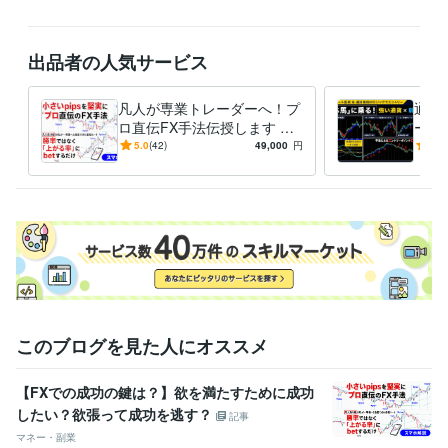
出品者の人気サービス
凡人が専業トレーダーへ！プ
通貨
ロ直伝FX手法伝授します 小p
ード
ipsを堅実に！凡人の私が負
安心
5.0
(42)
49,000
円
5.0
け組～激変した道★スマホ解
プラ
説
でき
このブログを見た人にオススメ
【FXでの成功の鍵は？】欲を満たすために成功
したい？欲張って成功を逃す？
記事
マネー・副業