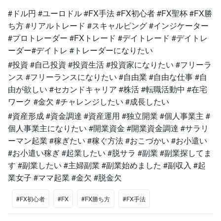
#ドル円 #ユーロドル #FX手法 #FX初心者 #FX聖杯 #FX勝
ち方 #リアルトレード #スキャルピング #インジケーター
#プロトレーダー #FXトレード #デイトレード #デイトレ
ーダー#デイトレ #トレーダーになりたい
#投資 #自己投資 #投資生活 #投資家になりたい #フリーラ
ンス #フリーランスになりたい #自由業 #自由な仕事 #自
由が欲しい #セカンドキャリア #株活 #転職活動中 #在宅
ワーク #金欠 #チャレンジしたい #成長したい
#資産形成 #資金調達 #資産運用 #独立開業 #個人事業主 #
個人事業主になりたい #開業資金 #開業資金調達 #サラリ
ーマン起業 #稼ぎたい #稼ぐ方法 #おこづかい #お小遣い
#お小遣い稼ぎ #起業したい #脱サラ #副業 #副業探してま
す #副業したい #主婦副業 #副業始めました #副収入 #起
業女子 #ママ起業 #金欠 #脱金欠
#FX初心者
#FX
#FX勝ち方
#FX手法