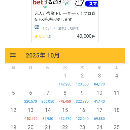
凡人が専業トレーダーへ！プロ直
伝FX手法伝授します
トウジ FX｜勝率より期待値でコツコツと
49,000
5.0
円
(42)