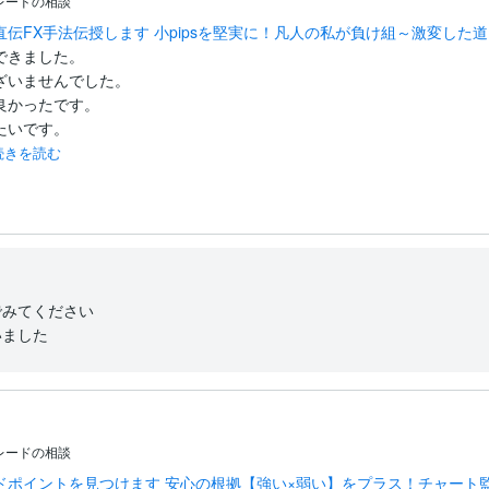
レードの相談
伝FX手法伝授します 小pipsを堅実に！凡人の私が負け組～激変した
きました。

いませんでした。

かったです。

いです。

続きを読む
みてください

いました
レードの相談
ドポイントを見つけます 安心の根拠【強い×弱い】をプラス！チャート