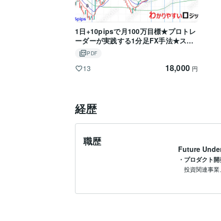
1日+10pipsで月100万目標★プロトレ
ーダーが実践する1分足FX手法★スマ
ホチャート画像で解説
PDF
18,000
13
円
経歴
職歴
Future Under
・プロダクト開発
投資関連事業