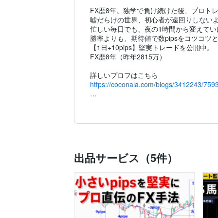
FX歴8年。独学で負け続けた後、プロト
嘘だらけの世界、初心者が遠回りしないよ
忙しい毎日でも、夜の1時間から変えてい
勝率よりも、期待値で数pipsをコツコツと
【1日+10pips】堅実トレードを公開中。

FX歴8年（昨年2815万）

https://coconala.com/blogs/3412243/759
■実践中のトレード手法

1日+10pipsのみの堅実トレード（1日2~5
本物のプロトレーダー（師匠）から教わっ
エントリーポイントを明確化したロジック
https://coconala.com/services/3849967
出品サービス（5件）
■通貨強弱トレードロジック

https://coconala.com/services/4222861
手法のポイント

①1日+10pips（堅実に！）で、できれば月