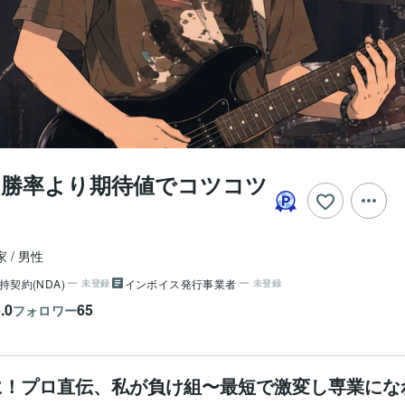
X｜勝率より期待値でコツコツ
家
男性
持契約(NDA)
インボイス発行事業者
未登録
未登録
.0
65
フォロワー
実に！プロ直伝、私が負け組〜最短で激変し専業になれ