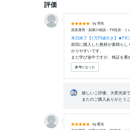
評価
by 男性
資産運用・副業の相談
>
FX投資・ト
本日終了【1万円値引き】★FX
前回に購入した教材が素晴らし
かりやすいです。

まだ学び途中ですが、検証を重ね
参考になった
嬉しいご評価、大変光栄で
またのご購入ありがとう
by 匿名