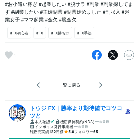
#お小遣い稼ぎ #起業したい #脱サラ #副業 #副業探してま
す #副業したい #主婦副業 #副業始めました #副収入 #起
業女子 #ママ起業 #金欠 #脱金欠
#FX初心者
#FX
#FX勝ち方
#FX手法
1
一覧に戻る
トウジ FX｜勝率より期待値でコツコ
ツと
本人確認
機密保持契約(NDA)
未登録
インボイス発行事業者
未登録
総販売実績
122
評価
5.0
フォロワー
65