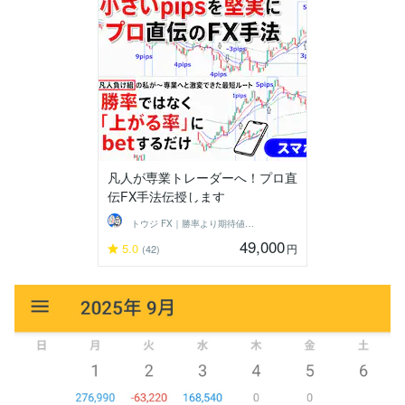
凡人が専業トレーダーへ！プロ直
伝FX手法伝授します
トウジ FX｜勝率より期待値でコツコツと
49,000
5.0
円
(42)