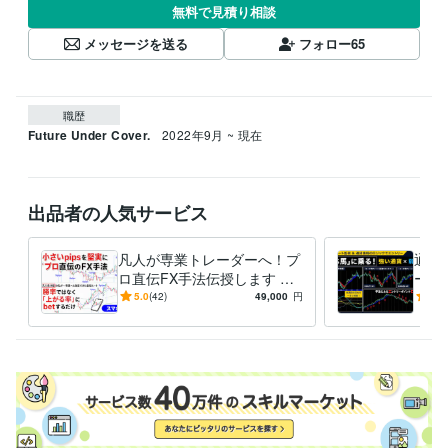
無料で見積り相談
メッセージを送る
フォロー
65
職歴
Future Under Cover.
2022年9月 ~ 現在
出品者の人気サービス
凡人が専業トレーダーへ！プ
通貨
ロ直伝FX手法伝授します 小p
ード
ipsを堅実に！凡人の私が負
安心
5.0
(42)
49,000
円
5.0
け組～激変した道★スマホ解
プラ
説
でき