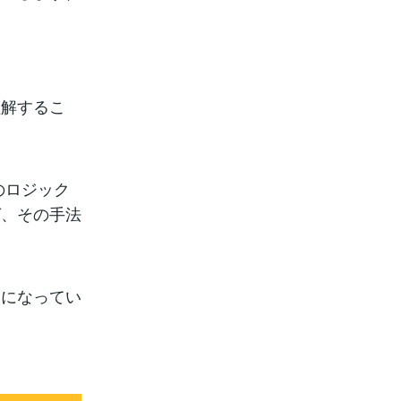
理解するこ
のロジック
ば、その手法
うになってい