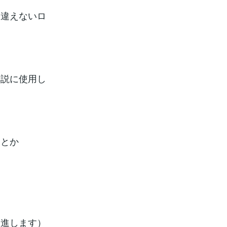
間違えないロ
解説に使用し
みとか
す
促進します）