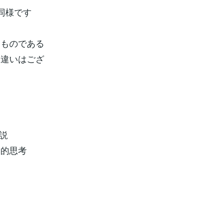
同様です
うものである
る違いはござ
説
ー的思考
加