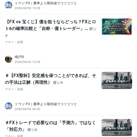
トウジ FX｜勝率より期待値でコツコツと
2026/08/06 14:28
【FX vs 宝くじ】億を狙うならどっち？FXとロ
ト6の確率比較と「自称・億トレーダー」...
記
事
マネー・副業
鳴戸R
2026/08/06 13:29
＃【FX聖杯】安定感を保つことができれば、そ
の手法は正解（再現性）
記事
マネー・副業
トウジ FX｜勝率より期待値でコツコツと
2026/08/06 08:30
＃FXトレードで必要なのは「予測力」ではなく
「対応力」
記事
マネー・副業