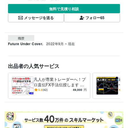
無料で見積り相談
メッセージを送る
フォロー
65
職歴
Future Under Cover.
2022年9月 ~ 現在
出品者の人気サービス
凡人が専業トレーダーへ！プ
通貨
ロ直伝FX手法伝授します 小p
ード
ipsを堅実に！凡人の私が負
安心
5.0
(42)
49,000
円
5.0
け組～激変した道★スマホ解
プラ
説
でき