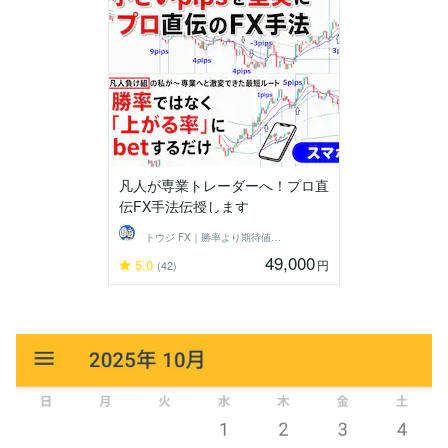
凡人が専業トレーダーへ！プロ直
伝FX手法伝授します
トウジ FX｜勝率より期待値でコツコツと
49,000
5.0
円
(42)