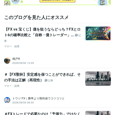
このブログを見た人にオススメ
【FX vs 宝くじ】億を狙うならどっち？FXとロ
ト6の確率比較と「自称・億トレーダー」...
記
事
マネー・副業
鳴戸R
2026/08/06 13:29
＃【FX聖杯】安定感を保つことができれば、そ
の手法は正解（再現性）
記事
マネー・副業
トウジ FX｜勝率より期待値でコツコツと
2026/08/06 08:30
＃FXトレードで必要なのは「予測力」ではなく