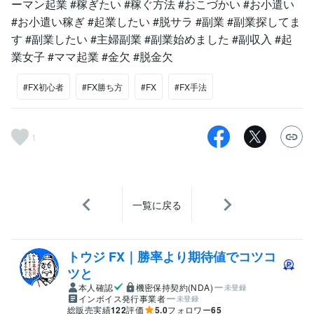
ーマン起業 #稼ぎたい #稼ぐ方法 #おこづかい #お小遣い
#お小遣い稼ぎ #起業したい #脱サラ #副業 #副業探してま
す #副業したい #主婦副業 #副業始めました #副収入 #起
業女子 #ママ起業 #金欠 #脱金欠
#FX初心者
#FX勝ち方
#FX
#FX手法
1
一覧に戻る
トウジ FX｜勝率より期待値でコツコ
ツと
本人確認
機密保持契約(NDA)
未登録
インボイス発行事業者
未登録
総販売実績
122
評価
5.0
フォロワー
65