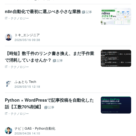
n8n自動化で最初に選ぶべき小さな業務
記事
IT・テクノロジー
トキ_エンジニア
2026/05/16 09:38
【時短】数千件のリンク書き換え、まだ手作業
で消耗していませんか？
記事
IT・テクノロジー
ふぁとら Tech
2026/03/15 12:18
Python × WordPressで記事投稿を自動化した
話【工数70%削減】
記事
IT・テクノロジー
ナビ｜GAS・Python自動化
2026/04/26 14:10