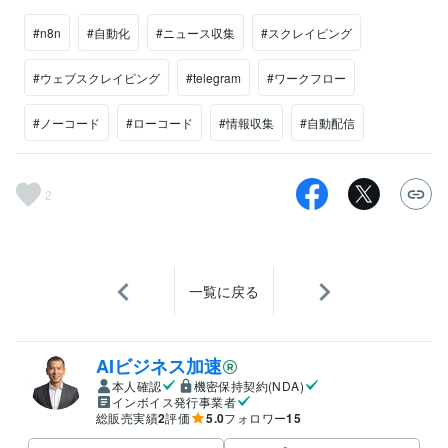
#n8n
#自動化
#ニュース収集
#スクレイピング
#ウェブスクレイピング
#telegram
#ワークフロー
#ノーコード
#ローコード
#情報収集
#自動配信
2
一覧に戻る
AIビジネス加速
本人確認
機密保持契約(NDA)
インボイス発行事業者
総販売実績
2
評価
5.0
フォロワー
15