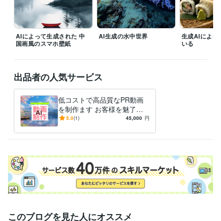
niji・journey:2年
STORES:2年
AppsFlyer:6年
Google Analytics:6年
Google Search Console:5年
SimilarWeb:5年
Make:1年
Zapier:1年
CapCut:2年
Canva:2年
Excel:20年
Google サイト:6年
Numbers:5年
Pages:5年
AIによって生成された 中
AI生成の水中世界
生成AIによ
国画風のスマホ壁紙
いる
得意分野
生成AI活用・開発・制作
AIによる画像生成、動画制作
集客・マーケティング相談
SNS 運用管理
出品者の人気サービス
学歴
低コストで高品質なPR動画
浙江大學
1998年8月 ~ 2001年3月
を制作ます お客様を魅了
山西大學
1993年8月 ~ 1997年6月
し、貴社の時代への順応力を
5.0
(1)
45,000
円
アピールします
語学力
英語
ビジネスレベル
中国語
ビジネスレベル
このブログを見た人にオススメ