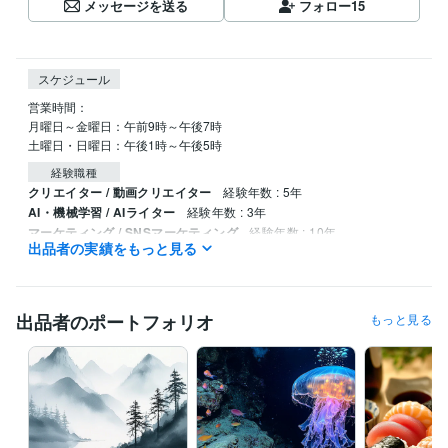
メッセージを送る
フォロー
15
スケジュール
営業時間：

月曜日～金曜日：午前9時～午後7時

土曜日・日曜日：午後1時～午後5時
経験職種
クリエイター / 動画クリエイター
経験年数 : 5年
AI・機械学習 / AIライター
経験年数 : 3年
マーケティング / SNSマーケティング
経験年数 : 10年
出品者の実績をもっと見る
メディア・出版・広告 / 記者・ジャーナリスト
経験年数 : 15年
受賞歴
2002年に上海新聞賞を受賞
「中国における赤色観光」
「食べられ
出品者のポートフォリオ
もっと見る
ない100の食べ物」
資格・検定
Google アナリティクス個人認定資格（GAIQ）
取得年 : 2023年
ビジネス・クリエイティブツール
ChatGPT:3年
Perplexity AI:2年
Midjourney:2年
Bard:2年
DALL-E:2年