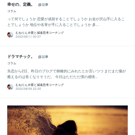
幸せの、定義。
記事
コラム
って何でしょうか 恋愛が成就することでしょうか お金が沢山手に入るこ
とでしょうか 地位や名誉が手に入ることでしょうか 多...
むねりん＠愛と減速思考コーチング
2022/08/11 00:37
ドラマチック。
記事
コラム
失恋から2日、昨日のブログで俯瞰的にみれたとか言いつつ まだまだ傷が
癒えるのは長くなりそうだ。 今日はただただ僕の感情...
むねりん＠愛と減速思考コーチング
2022/08/09 22:30