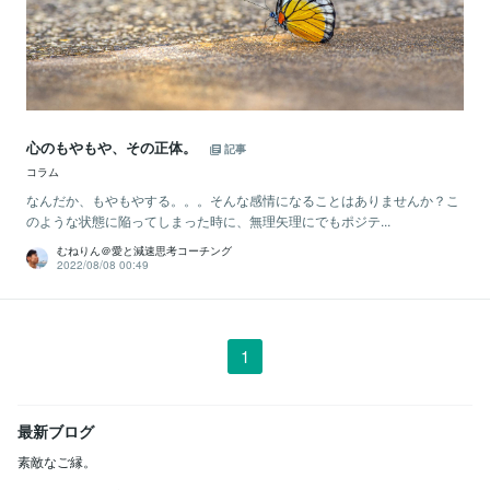
心のもやもや、その正体。
記事
コラム
なんだか、もやもやする。。。そんな感情になることはありませんか？こ
のような状態に陥ってしまった時に、無理矢理にでもポジテ...
むねりん＠愛と減速思考コーチング
2022/08/08 00:49
1
最新ブログ
素敵なご縁。