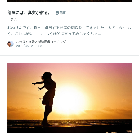
部屋には、真実が宿る。
記事
コラム
むねりんです。昨日、退居する部屋の掃除をしてきました。 いやいや、も
う、これは酷い、、、 もう端的に言ってめちゃくちゃ...
むねりん＠愛と減速思考コーチング
2022/08/12 03:28