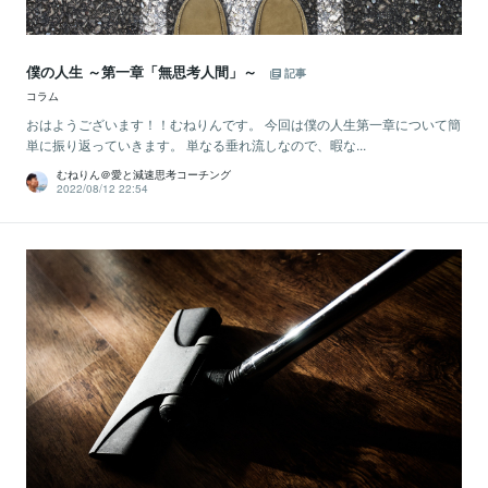
僕の人生 ～第一章「無思考人間」～
記事
コラム
おはようございます！！むねりんです。 今回は僕の人生第一章について簡
単に振り返っていきます。 単なる垂れ流しなので、暇な...
むねりん＠愛と減速思考コーチング
2022/08/12 22:54