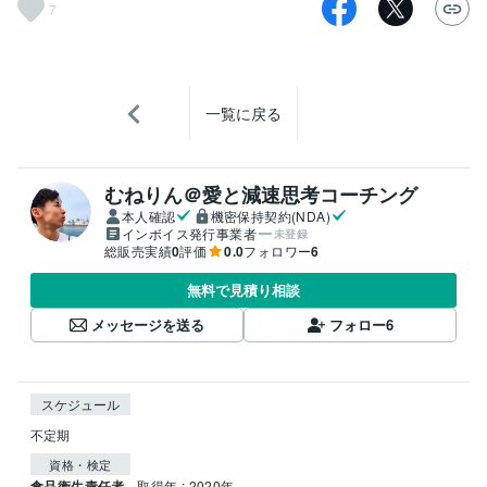
7
一覧に戻る
むねりん＠愛と減速思考コーチング
本人確認
機密保持契約(NDA)
インボイス発行事業者
未登録
総販売実績
0
評価
0.0
フォロワー
6
無料で見積り相談
メッセージを送る
フォロー
6
スケジュール
不定期
資格・検定
食品衛生責任者
取得年 : 2020年