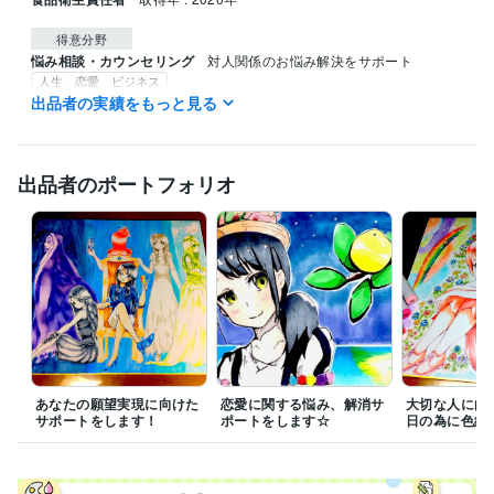
得意分野
悩み相談・カウンセリング
対人関係のお悩み解決をサポート
人生 恋愛 ビジネス
ライティング・翻訳
対人関係、生き方に関する記事作成
出品者の実績をもっと見る
人生 恋愛 ビジネス
出品者のポートフォリオ
あなたの願望実現に向けた
恋愛に関する悩み、解消サ
大切な人に向
サポートをします！
ポートをします☆
日の為に色紙