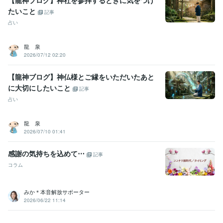
【龍神ブログ】神社を参拝するときに気をつけ
たいこと
記事
占い
龍 泉
2026/07/12 02:20
【龍神ブログ】神仏様とご縁をいただいたあと
に大切にしたいこと
記事
占い
龍 泉
2026/07/10 01:41
感謝の気持ちを込めて⋯
記事
コラム
みか＊本音解放サポーター
2026/06/22 11:14