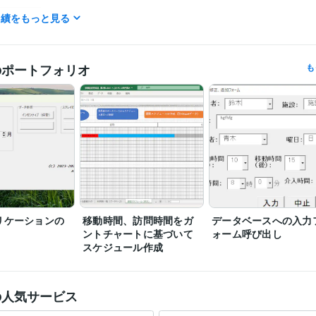
IT相談・システム開発
Excel
分野
実績をもっと見る
医療、介護
Excel
データベース
訪問看護
リハビリ
理学療法士
V
管理
スケジュール
のポートフォリオ
も
リケーションの
移動時間、訪問時間をガ
データベースへの入力
ントチャートに基づいて
ォーム呼び出し
スケジュール作成
の人気サービス