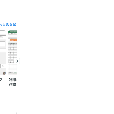
BA
自動化
っと見る
フ
利用者様データベースの
Pythonでのスプレイピン
訪問実
作成
グ