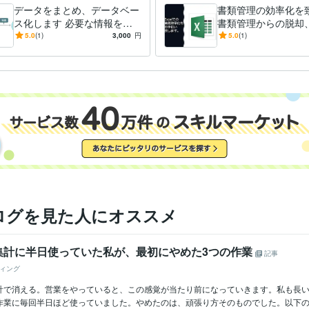
データをまとめ、データベー
書類管理の効率化を
ス化します 必要な情報をと
書類管理からの脱却
りまとめ、データベース化す
時間を有効に活用で
5.0
(1)
3,000
円
5.0
(1)
るVBAを作成
に
ログを見た人にオススメ
集計に半日使っていた私が、最初にやめた3つの作業
記事
ィング
計で消える。営業をやっていると、この感覚が当たり前になっていきます。私も長
業に毎回半日ほど使っていました。やめたのは、頑張り方そのものでした。以下の3つ