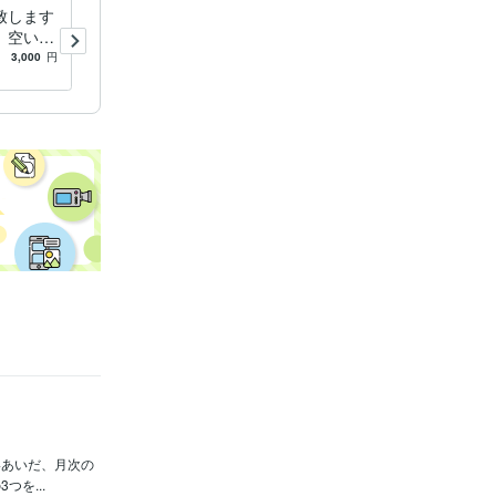
致します
理学療法士の転職、再就職に
、空いた
ついて相談をお受けします
きるよう
病院、施設において踏まえお
3,000
円
5.0
(1)
1,500
円
くべき心構えについて
いあいだ、月次の
を...