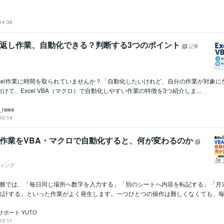
14:36
繰り返し作業、自動化できる？判断する3つのポイント
記事
xcel作業に時間を取られていませんか？「自動化したいけれど、自分の作業が対象に
けて、Excel VBA（マクロ）で自動化しやすい作業の特徴を3つ紹介しま...
_rawa
10:14
el作業をVBA・マクロで自動化すると、何が変わるのか
ィング
った業務では、「毎日同じ場所へ数字を入力する」「別のシートへ内容を転記する」「月
集計する」といった作業がよく発生します。一つひとつの操作は難しくなくても、毎..
ポート YUTO
13:11