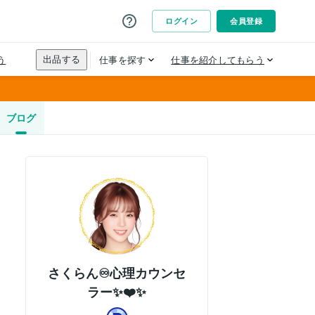
ブログ
さくらん♾️心理カウンセ
ラー✨❤️✨