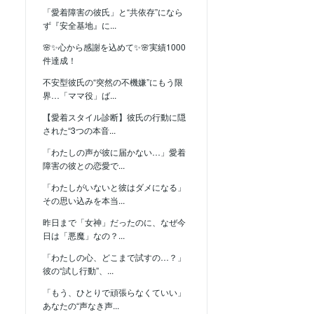
「愛着障害の彼氏」と“共依存”になら
ず『安全基地』に...
🌸✨心から感謝を込めて✨🌸実績1000
件達成！
不安型彼氏の“突然の不機嫌”にもう限
界…「ママ役」ば...
【愛着スタイル診断】彼氏の行動に隠
された“3つの本音...
「わたしの声が彼に届かない…」愛着
障害の彼との恋愛で...
「わたしがいないと彼はダメになる」
その思い込みを本当...
昨日まで「女神」だったのに、なぜ今
日は「悪魔」なの？...
「わたしの心、どこまで試すの…？」
彼の“試し行動”、...
「もう、ひとりで頑張らなくていい」
あなたの“声なき声...