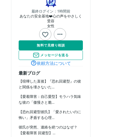
最終ログイン：
1時間前
あなたの安全基地❤️心の声をやさしく
受容
女性
無料で見積り相談
メッセージを送る
依頼方法について
最新ブログ
【喧嘩した直後】『恐れ回避型』の彼
と関係を壊さないた...
【愛着障害：自己愛型】モラハラ気味
な彼の「傲慢さと脆...
【恐れ回避型彼氏】「愛されたいのに
怖い」矛盾する心理...
彼氏が突然、連絡を絶つのはなぜ？
【愛着障害 回避型】...