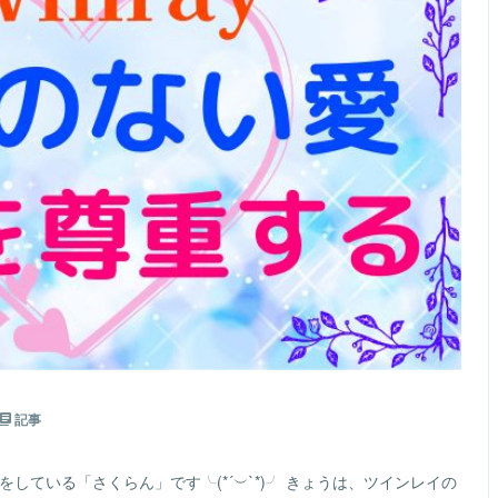
記事
をしている「さくらん」です╰(*´︶`*)╯ きょうは、ツインレイの