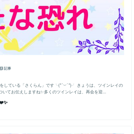
記事
をしている「さくらん」です╰(*´︶`*)╯ きょうは、ツインレイの
いてお伝えしますね✨多くのツインレイは、再会を迎...
️✨