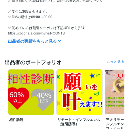
✅ 購入前のご相談は歓迎です。DMへお書込みご相談ください

✅ 受付は365日承ります。

✅ DMの返信は09:00～20:00

✅ 初めての方は割引クーポンは下記URLから(^^♪

https://coconala.com/invite/NQGN1B

ご注文には順番にお返事差し上げております。

出品者の実績をもっと見る
✅ 詳細に鑑定し文章でお届け致します。

✅ 高評価はすごくすごく嬉しく大喜びします(^^♪
出品者のポートフォリオ
もっと見る
経験職種
コンサルタント / 組織・人事コンサルタント
経験年数 : 7年
得意分野
占い
算命学・統計学・ユング心理学Loop理論
算命学
復縁
鬱
弱メンタル
占い
恋愛
相性
ふくえん
悩み相談・カウンセリング
リモート・インフルエンス（遠隔誘導）
パラレルワールド
引寄せ
リモート・インフルエ
遠隔誘導
復縁
ふくえん
恋愛
婚活
縁結び
相性診断
リモート・インフルエンス
三大リモート
（遠隔誘導）
ンフルエンス
フ・ヒーリン