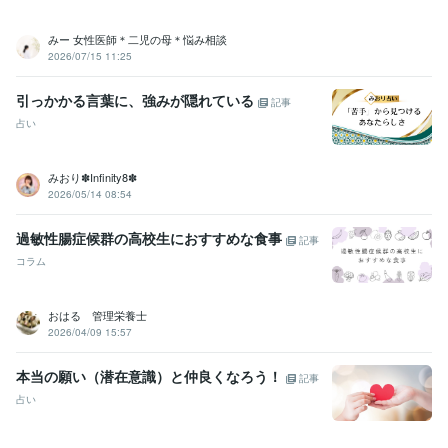
みー 女性医師＊二児の母＊悩み相談
2026/07/15 11:25
引っかかる言葉に、強みが隠れている
記事
占い
みおり✽Infinity8✽
2026/05/14 08:54
過敏性腸症候群の高校生におすすめな食事
記事
コラム
おはる 管理栄養士
2026/04/09 15:57
本当の願い（潜在意識）と仲良くなろう！
記事
占い