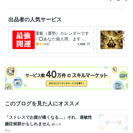
出品者の人気サービス
運氣（運勢）カレンダーです
RV
✅⭕あなた個人用。ます ❤️
⭕サ
大事な事は良き日を！悪い日
強力
5.0
(42)
1,000
円
5.0
を選ぶとトラブルが付きまと
い物
う✅
授
このブログを見た人にオススメ
「ストレスでお腹が痛くなる…」それ、過敏性
腸症候群かもしれません
記事
学び