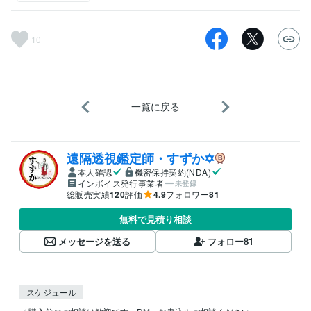
10
一覧に戻る
遠隔透視鑑定師・すずか✡
本人確認
機密保持契約(NDA)
インボイス発行事業者
未登録
総販売実績
120
評価
4.9
フォロワー
81
無料で見積り相談
メッセージを送る
フォロー
81
スケジュール