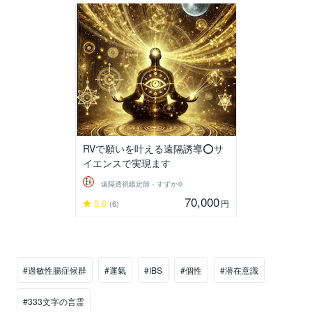
RVで願いを叶える遠隔誘導⭕サ
イエンスで実現ます
遠隔透視鑑定師・すずか✡
70,000
5.0
円
(6)
#過敏性腸症候群
#運氣
#IBS
#個性
#潜在意識
#333文字の言霊