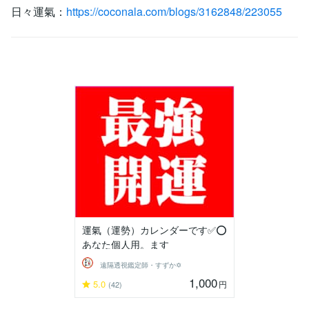
日々運氣：
https://coconala.com/blogs/3162848/223055
運氣（運勢）カレンダーです✅⭕
あなた個人用。ます
遠隔透視鑑定師・すずか✡
1,000
5.0
円
(42)