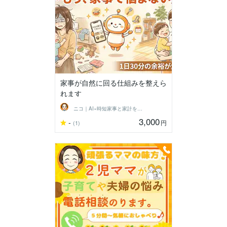
家事が自然に回る仕組みを整えら
れます
ニコ｜AI×時短家事と家計を整えるママ
3,000
-
円
(1)