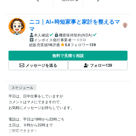
ニコ｜AI×時短家事と家計を整えるマ
マ
本人確認
機密保持契約(NDA)
インボイス発行事業者
未登録
総販売実績
16
評価
5.0
フォロワー
139
無料で見積り相談
メッセージを送る
フォロー
139
スケジュール
平日は、日中仕事をしていますが

コメントはマメにできますので、

お気軽にメッセージお待ちしています。

電話は、平日は18時から22時ごろ

土日は、９時から22時まで

ご対応できます✨
