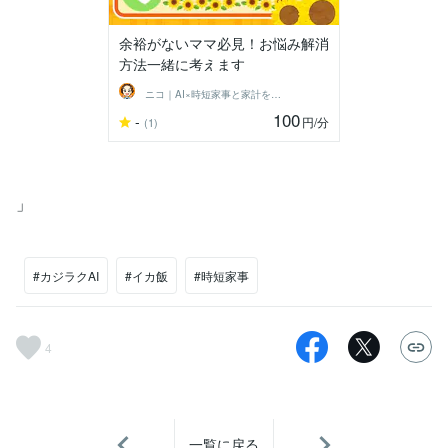
余裕がないママ必見！お悩み解消
方法一緒に考えます
ニコ｜AI×時短家事と家計を整えるママ
100
-
円
/分
(1)
」
#カジラクAI
#イカ飯
#時短家事
4
一覧に戻る