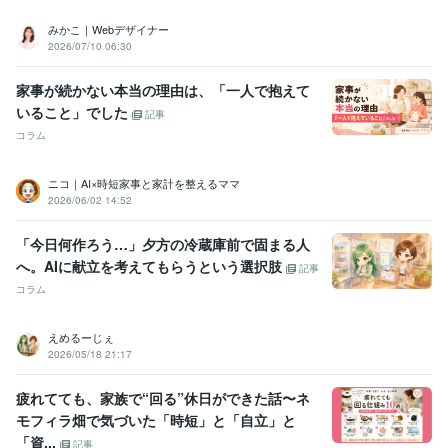
英語
日常会話レベル
みかこ｜Webデザイナー
2026/07/10 06:30
家事が続かない本当の理由は、「一人で抱えて
いること」でした
記事
コラム
ニコ｜AI×時短家事と家計を整えるママ
2026/06/02 14:52
「今日何作ろう…」夕方の冷蔵庫前で固まる人
へ。AIに献立を考えてもらうという選択肢
記事
コラム
えめるーじぇ
2026/05/18 21:17
疲れてても、家族で“回る”休日ができた話〜ネ
モフィラ畑で気づいた「時短」と「自立」と
「資...
記事