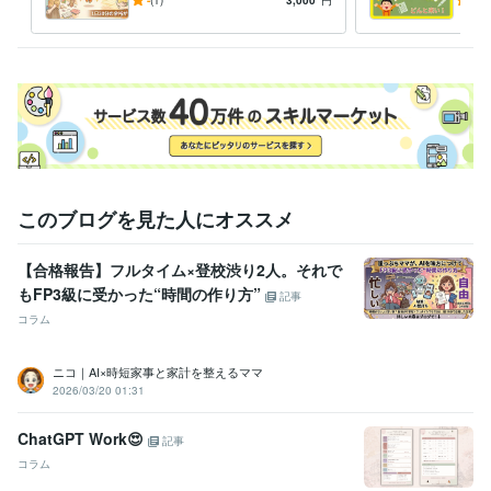
ママのための、ラクに家事す
家族
験を共有する」
片付けが億劫で先延ばしになってしまうあなたへ
コ
る「家事ラクAI」
けれ
コナラ　ブロンズランク受賞
済む
資格・検定
古物商許可
取得年 : 2021年
食品衛生管理者
取得年 : 2014年
ITパスポート
取得年 : 2024年
3級FP技能士
取得年 : 2025年
ビジネス・クリエイティブツール
このブログを見た人にオススメ
Excel:30年
Google サイト:20年
Google スプレッドシート:10年
Google スライド:10年
Google ドキュメント:10年
PowerPoint:20年
Word:30年
BASE:3年
Canva:5年
【合格報告】フルタイム×登校渋り2人。それで
もFP3級に受かった“時間の作り方”
記事
得意分野
コラム
悩み相談・カウンセリング
AI×親子で整う時短家事サポート
AI時短
家計簿サポート
住まい・美容・生活相談
親子でできる片付け・家事習慣づくり
ニコ｜AI×時短家事と家計を整えるママ
2026/03/20 01:31
学歴
北海道大学
2016年3月 ~ 2021年2月
ChatGPT Work😍
記事
コラム
語学力