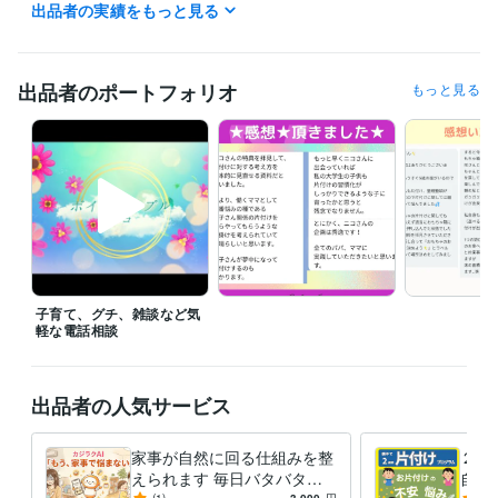
出品者の実績をもっと見る
お気軽に、ご連絡ください！お待ちしています。
経験職種
デザイナー / Webデザイナー
経験年数 : 3年
出品者のポートフォリオ
もっと見る
クリエイター / 動画クリエイター
経験年数 : 3年
クリエイター / コピーライター
経験年数 : 3年
研究・開発・設計 / 研究・開発
経験年数 : 26年
ライフスタイル・その他 / アドバイザー
経験年数 : 5年
職歴
民間研究所
2018年12月 ~ 現在
国研
2014年12月 ~ 2018年11月
国研
2001年3月 ~ 2014年11月
衣食住家計勉強会
2017年4月 ~ 2019年12月
子育て、グチ、雑談など気
おうち避難トイレ（災害関連死ゼロ活動）
2022年4月 ~ 現在
軽な電話相談
受賞歴
植物関連の学術論文
暮らしを見直そうーおもちゃの片付け
家計「記
帳が目的」になっていませんか？
片付けてもすぐに散らかって、綺
出品者の人気サービス
麗な家を保てない
手抜きでも簡単！忙しい人のための片付け術
子供
に思いやりの心を持ってほしい
夏はこまめな「片づけ」を～夏の子
家事が自然に回る仕組みを整
２週
供部屋の片づけは注意～
「自由な時間を持ちたい」を叶えるには
えられます 毎日バタバタな
自動
「子供が自ら作る簡単な朝食おにぎり」の魅力
こどもに「学びや経
-
(1)
3,000
円
5.0